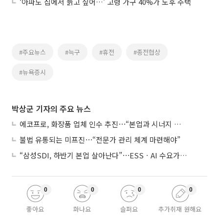
‘아파도 집에서 늙고 싶어…’ 고령 가구 40%가 노후 주택
#주요뉴스
#늑구
#휴전
#종전협상
#뉴욕증시
박상군 기자의 주요 뉴스
에코프로, 화장품 업체 인수 추진⋯“본업과 시너지 부족”
불법 유통되는 미프진⋯“전문가 관리 체계 마련해야”
“삼성SDI, 하반기 본업 살아난다”⋯ESSㆍAI 수요가 견인
0
0
0
0
좋아요
화나요
슬퍼요
추가취재 원해요