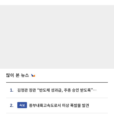
많이 본 뉴스
김정관 장관 “반도체 성과급, 주총 승인 받도록”…상법·자본시장법 개정 시사
1.
중부내륙고속도로서 미상 폭발물 발견
속보
2.