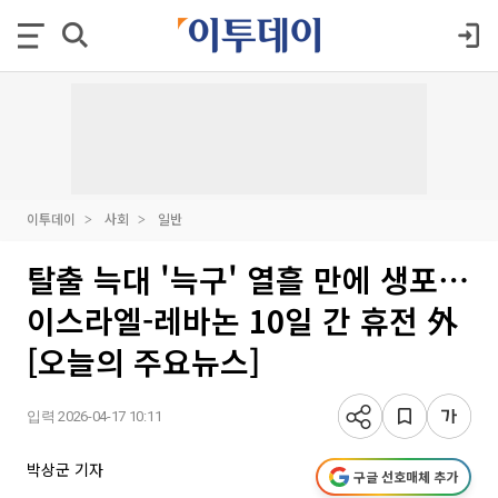
이투데이
사회
일반
탈출 늑대 '늑구' 열흘 만에 생포⋯
이스라엘-레바논 10일 간 휴전 外
[오늘의 주요뉴스]
입력 2026-04-17 10:11
박상군 기자
구글 선호매체 추가