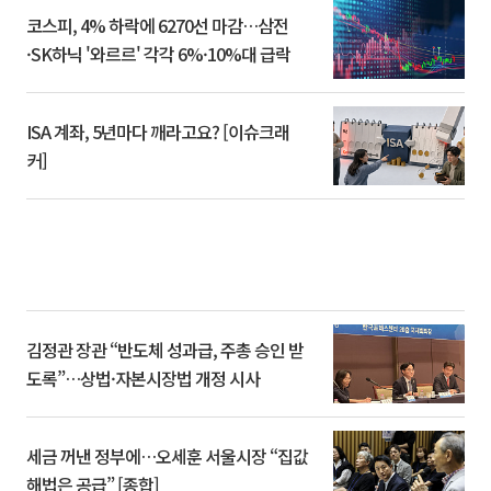
코스피, 4% 하락에 6270선 마감…삼전
·SK하닉 '와르르' 각각 6%·10%대 급락
ISA 계좌, 5년마다 깨라고요? [이슈크래
커]
김정관 장관 “반도체 성과급, 주총 승인 받
도록”…상법·자본시장법 개정 시사
세금 꺼낸 정부에…오세훈 서울시장 “집값
해법은 공급” [종합]