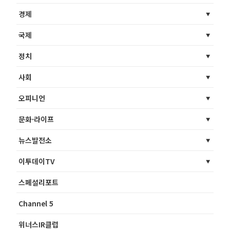
경제
국제
정치
사회
오피니언
문화·라이프
뉴스발전소
이투데이TV
스페셜리포트
Channel 5
위너스IR클럽