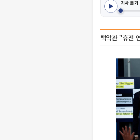
기사 듣기
백악관 "휴전 