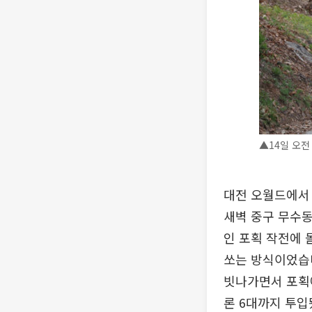
▲14일 오전
대전 오월드에서 
새벽 중구 무수동
인 포획 작전에 
쏘는 방식이었습니
빗나가면서 포획에
론 6대까지 투입