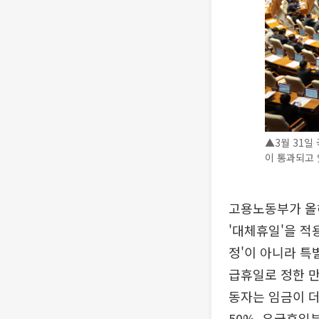
▲3월 31일
이 통과되고 
고용노동부가 올
'대체휴일'을 적
정'이 아니라 특
급휴일로 정한 만
동자는 임금이 더
50%, 유급휴일