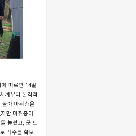
에 따르면 14일
1시께부터 본격적
로 몰아 마취총을
치했지만 마취총이
를 놓쳤고, 군 드
비로 식수를 확보