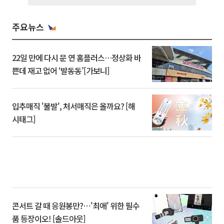
주요뉴스
22일 만에 다시 문 연 홈플러스…정상화 바
쁜데 재고 없어 ‘발동동’[가보니]
입추매직 '불발', 처서매직은 올까요? [해
시태그]
콘서트 갈 때 응원봉만?⋯'최애' 위한 필수
품 등장이오! [솔드아웃]