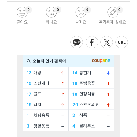
0
0
0
0
좋아요
화나요
슬퍼요
추가취재 원해요