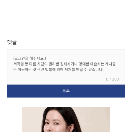
댓글
0 / 300