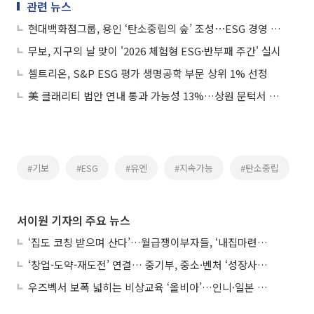
관련 뉴스
현대백화점그룹, 용인 ‘탄소중립의 숲’ 조성⋯ESG 경영 박차
무보, 지구의 날 맞이 '2026 체험형 ESG·반부패 주간' 실시
셀트리온, S&P ESG 평가 생명공학 부문 상위 1% 선정
美 클래리티 법안 연내 통과 가능성 13%…상원 문턱서 제동
#기보
#ESG
#유엔
#지속가능
#탄소중립
서이원 기자의 주요 뉴스
‘집도 코칭 받으며 산다’…월급쟁이부자들, ‘내집마련’ 신청 증가세
‘창업-도약-재도전’ 연결… 중기부, 중소·벤처 ‘성장사다리’ 짓는다
우즈벡서 보폭 넓히는 비상교육 ‘올비아’…인니·일본 진출 타진