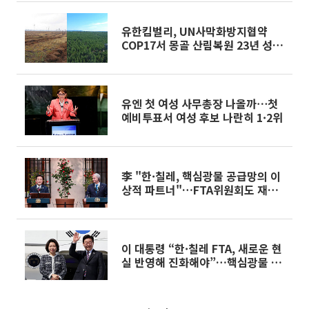
유한킴벌리, UN사막화방지협약
COP17서 몽골 산림복원 23년 성과
발표
유엔 첫 여성 사무총장 나올까⋯첫
예비투표서 여성 후보 나란히 1·2위
李 "한·칠레, 핵심광물 공급망의 이
상적 파트너"…FTA위원회도 재가
동
이 대통령 “한·칠레 FTA, 새로운 현
실 반영해 진화해야”…핵심광물 협
력 강화