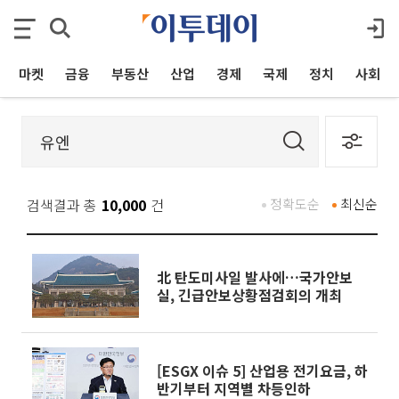
마켓
금융
부동산
산업
경제
국제
정치
사회
검색결과 총
10,000
건
정확도순
최신순
北 탄도미사일 발사에…국가안보
실, 긴급안보상황점검회의 개최
[ESGX 이슈 5] 산업용 전기요금, 하
반기부터 지역별 차등인하