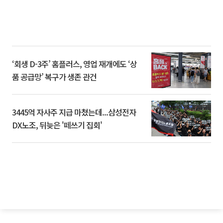
‘회생 D-3주’ 홈플러스, 영업 재개에도 ‘상
품 공급망’ 복구가 생존 관건
3445억 자사주 지급 마쳤는데...삼성전자
DX노조, 뒤늦은 '떼쓰기 집회'