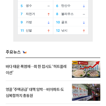
주요뉴스
바다 태운 폭염에…회 한 접시도 ‘히트플레
이션’
영끌 '주택공급' 대책 임박⋯비아파트·도
심복합까지 총동원