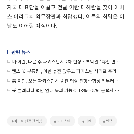
자국 대표단을 이끌고 전날 이란 테헤란을 찾아 아바
스 아라그치 외무장관과 회담했다. 이들의 회담은 이
날도 이어질 예정이다.
관련 뉴스
미·이란, 다음 주 파키스탄서 2차 협상…백악관 “휴전 연장 요청 안 했다”
밴스 美 부통령 , 이란 휴전 앞두고 파키스탄 샤리프 총리와 회담
美·이란, 오늘 파키스탄서 종전 협상 진행…협상 전부터 치열한 신경전 펼쳐
美 클래리티 법안 연내 통과 가능성 13%…상원 문턱서 제동
#미국이란종전협상
#파키스탄
#이란
#전쟁