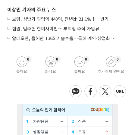
이상민 기자의 주요 뉴스
보령, 상반기 영업익 440억, 전년比 21.1%↑…반기 역대 최대
법원, 임주현 한미사이언스 부회장 주식 가압류
알테오젠, 올해만 1.8조 기술수출…특허·계약·상업화 ‘삼박자’
0
0
0
0
좋아요
화나요
슬퍼요
추가취재 원해요