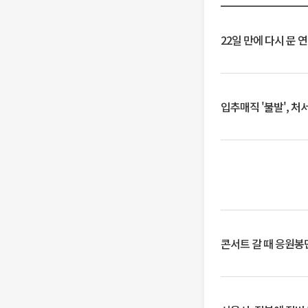
22일 만에 다시 문 
입추매직 '불발', 처
콘서트 갈 때 응원봉만