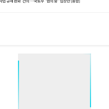
업 규제 완화 '건의'⋯국토부 "협의 중" 입장만 [종합]