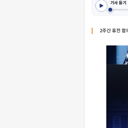
기사 듣기
2주간 휴전 합