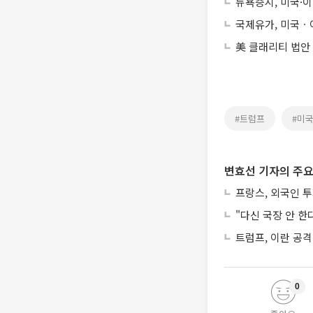
뉴욕증시, 미국·이
국제유가, 미국ㆍ이
美 클래리티 법안
#트럼프
#미
변효선 기자의 주요
프랑스, 외국인 
"다신 국장 안 한
트럼프, 이란 공격
0