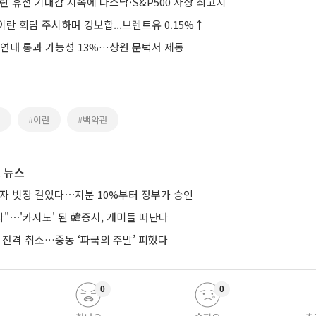
란 휴전 기대감 지속에 나스닥·S&P500 사상 최고치
란 회담 주시하며 강보합...브렌트유 0.15%↑
 연내 통과 가능성 13%…상원 문턱서 제동
국
#이란
#백악관
 뉴스
투자 빗장 걸었다⋯지분 10%부터 정부가 승인
다"⋯'카지노' 된 韓증시, 개미들 떠난다
 전격 취소…중동 ‘파국의 주말’ 피했다
0
0