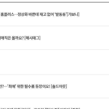
연 홈플러스…정상화 바쁜데 재고 없어 ‘발동동’[가보니]
서매직은 올까요? [해시태그]
?⋯'최애' 위한 필수품 등장이오! [솔드아웃]