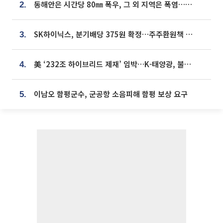
동해안은 시간당 80㎜ 폭우, 그 외 지역은 폭염…‘극과 극 날씨’
2.
SK하이닉스, 분기배당 375원 확정…주주환원책 9월로 앞당겨 발표
3.
美 ‘232조 하이브리드 제재’ 임박…K-태양광, 불확실성 털고 날개 다나
4.
이남오 함평군수, 군공항 소음피해 함평 보상 요구
5.