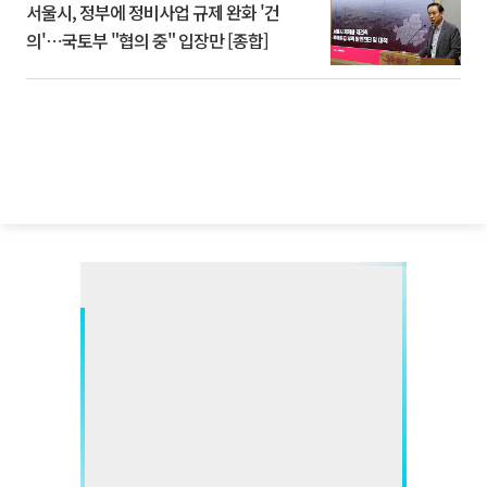
서울시, 정부에 정비사업 규제 완화 '건
의'⋯국토부 "협의 중" 입장만 [종합]