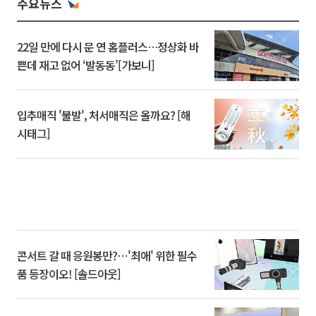
주요뉴스
22일 만에 다시 문 연 홈플러스…정상화 바
쁜데 재고 없어 ‘발동동’[가보니]
입추매직 '불발', 처서매직은 올까요? [해
시태그]
콘서트 갈 때 응원봉만?⋯'최애' 위한 필수
품 등장이오! [솔드아웃]