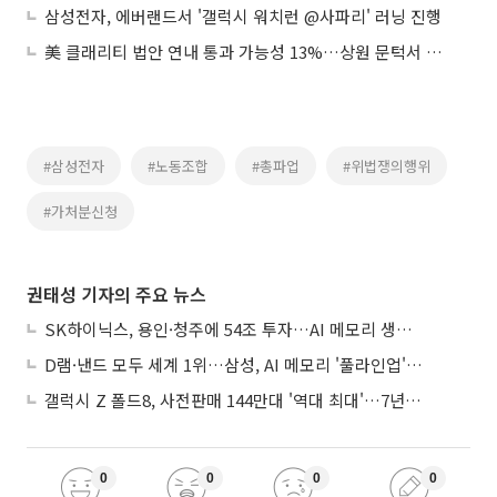
삼성전자, 에버랜드서 '갤럭시 워치런 @사파리' 러닝 진행
美 클래리티 법안 연내 통과 가능성 13%…상원 문턱서 제동
#삼성전자
#노동조합
#총파업
#위법쟁의행위
#가처분신청
권태성 기자의 주요 뉴스
SK하이닉스, 용인·청주에 54조 투자…AI 메모리 생산기지 키운다
D램·낸드 모두 세계 1위…삼성, AI 메모리 '풀라인업'으로 승부
갤럭시 Z 폴드8, 사전판매 144만대 '역대 최대'…7년만에 갤노트10 기록 넘어
0
0
0
0