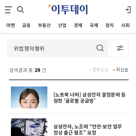
마켓
금융
부동산
산업
경제
국제
정치
사회
검색결과 총
29
건
정확도순
최신순
[노트북 너머] 삼성전자 결정문에 등
장한 ‘글로벌 공급망’
삼성전자, 노조에 “안전·보안 업무
정상 출근 협조” 요청