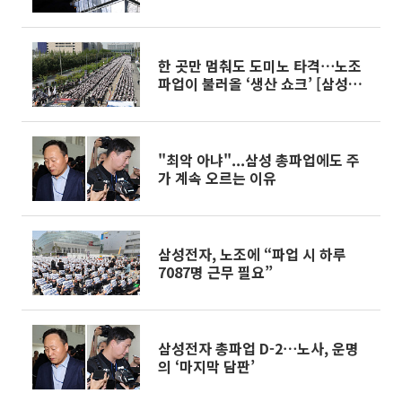
한 곳만 멈춰도 도미노 타격⋯노조
파업이 불러올 ‘생산 쇼크’ [삼성전
자 노사협상 결렬]
"최악 아냐"...삼성 총파업에도 주
가 계속 오르는 이유
삼성전자, 노조에 “파업 시 하루
7087명 근무 필요”
삼성전자 총파업 D-2⋯노사, 운명
의 ‘마지막 담판’