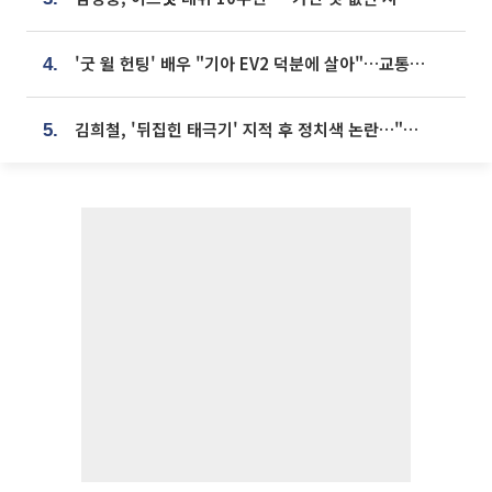
'굿 윌 헌팅' 배우 "기아 EV2 덕분에 살아"…교통사고 후 안전성 극찬
4.
김희철, '뒤집힌 태극기' 지적 후 정치색 논란…"좌우 떠나 우리나라 국기"
5.