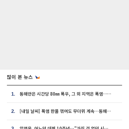
많이 본 뉴스
동해안은 시간당 80㎜ 폭우, 그 외 지역은 폭염…‘극과 극 날씨’
1.
[내일 날씨] 폭염 한풀 꺾여도 무더위 계속⋯동해안 이틀 연속 비
2.
임영웅, 어느덧 데뷔 10주년⋯"가진 것 없던 시절, 내 앞엔 20명의 팬뿐"
3.