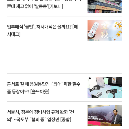
쁜데 재고 없어 ‘발동동’[가보니]
입추매직 '불발', 처서매직은 올까요? [해
시태그]
콘서트 갈 때 응원봉만?⋯'최애' 위한 필수
품 등장이오! [솔드아웃]
서울시, 정부에 정비사업 규제 완화 '건
의'⋯국토부 "협의 중" 입장만 [종합]