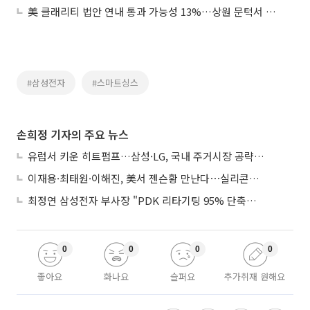
美 클래리티 법안 연내 통과 가능성 13%…상원 문턱서 제동
#삼성전자
#스마트싱스
손희정 기자의 주요 뉴스
유럽서 키운 히트펌프…삼성·LG, 국내 주거시장 공략 ‘속도’
이재용·최태원·이해진, 美서 젠슨황 만난다⋯실리콘밸리 집결하는 AI리더
최정연 삼성전자 부사장 "PDK 리타기팅 95% 단축…에이전트 AI 시범 활용"
0
0
0
0
좋아요
화나요
슬퍼요
추가취재 원해요