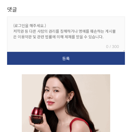
댓글
0 / 300