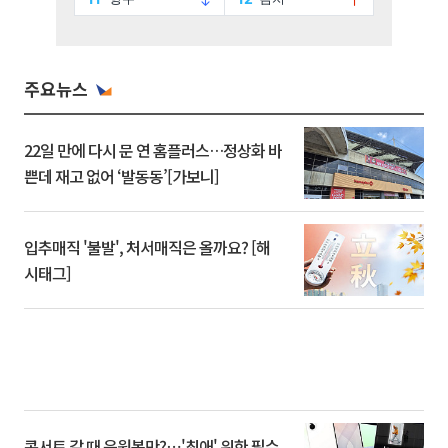
주요뉴스
22일 만에 다시 문 연 홈플러스…정상화 바
쁜데 재고 없어 ‘발동동’[가보니]
입추매직 '불발', 처서매직은 올까요? [해
시태그]
콘서트 갈 때 응원봉만?⋯'최애' 위한 필수