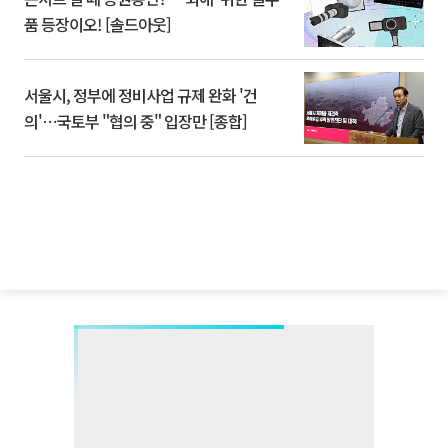
품 등장이오! [솔드아웃]
서울시, 정부에 정비사업 규제 완화 '건
의'⋯국토부 "협의 중" 입장만 [종합]