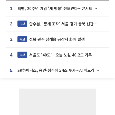
빅뱅, 20주년 기념 '새 뱅봉' 선보인다⋯콘서트 앞두고 팝업 개최
1.
합수본, '통계 조작' 서울·경기·충북 선관위 등 추가 압수수색
속보
2.
전북 완주 삼례읍 공장서 화재 발생
속보
3.
서울도 '40도'…오늘 노원 40.2도 기록
속보
4.
SK하이닉스, 용인·청주에 54조 투자…AI 메모리 생산기지 키운다
5.