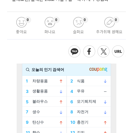
0
0
0
0
좋아요
화나요
슬퍼요
추가취재 원해요