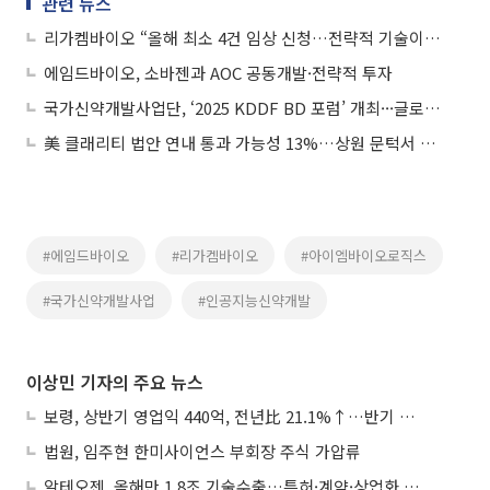
관련 뉴스
리가켐바이오 “올해 최소 4건 임상 신청…전략적 기술이전 추진”
에임드바이오, 소바젠과 AOC 공동개발·전략적 투자
국가신약개발사업단, ‘2025 KDDF BD 포럼’ 개최···글로벌 BD 전략 논의
美 클래리티 법안 연내 통과 가능성 13%…상원 문턱서 제동
#에임드바이오
#리가켐바이오
#아이엠바이오로직스
#국가신약개발사업
#인공지능신약개발
이상민 기자의 주요 뉴스
보령, 상반기 영업익 440억, 전년比 21.1%↑…반기 역대 최대
법원, 임주현 한미사이언스 부회장 주식 가압류
알테오젠, 올해만 1.8조 기술수출…특허·계약·상업화 ‘삼박자’