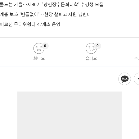
 물드는 가을…제40기 ‘양천장수문화대학’ 수강생 모집
약계층 보호 ‘빈틈없이’…현장 살피고 지원 넓힌다
 어르신 무더위쉼터 47개소 운영
0
0
화나요
슬퍼요
추