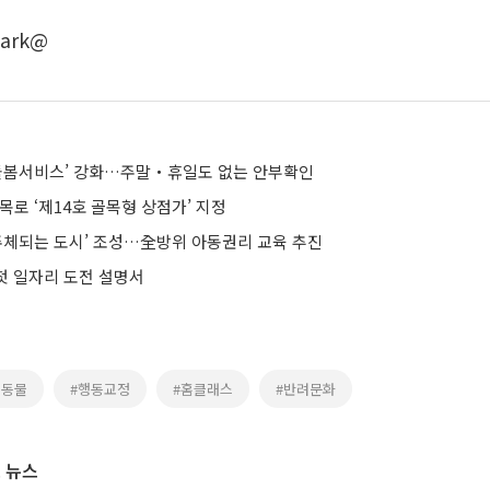
ark@
 돌봄서비스’ 강화…주말‧휴일도 없는 안부확인
목로 ‘제14호 골목형 상점가’ 지정
 주체되는 도시’ 조성…全방위 아동권리 교육 추진
 첫 일자리 도전 설명서
려동물
#행동교정
#홈클래스
#반려문화
 뉴스