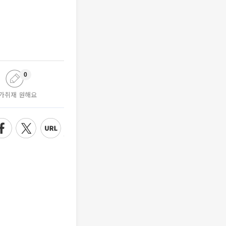
0
가취재 원해요