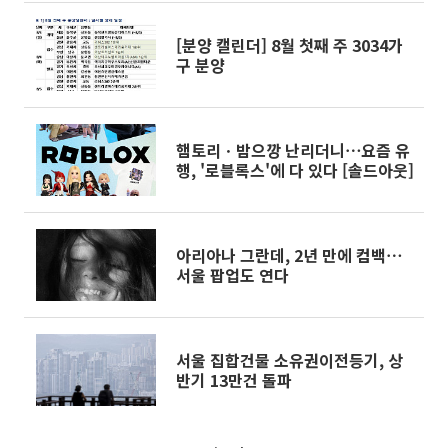
[분양 캘린더] 8월 첫째 주 3034가
구 분양
햄토리ㆍ밤으깡 난리더니⋯요즘 유
행, '로블록스'에 다 있다 [솔드아웃]
아리아나 그란데, 2년 만에 컴백⋯
서울 팝업도 연다
서울 집합건물 소유권이전등기, 상
반기 13만건 돌파