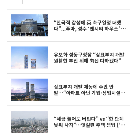
“한국적 감성에 英 축구열정 더했
다”...푸마, 성수 ‘맨시티 하우스’ 팝
업[가보니]
유보화 성동구청장 “삼표부지 개발
원활한 추진 위해 최선 다하겠다”
삼표부지 개발 제동에 주민 반
발…“아파트 아닌 기업·상업시설
을”
“세금 늘어도 버틴다” vs “한 단계
낮춰 사자”…엇갈린 주택 셈법 [‘실
거주 중심’ 세제개편 이후]