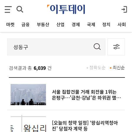
마켓
금융
부동산
산업
경제
국제
정치
사회
검색결과 총
6,039
건
정확도순
최신순
서울 집합건물 거래 회전율 1위는
은평구⋯'금천·강남'은 하위권 맴돌
아
[오늘의 청약 일정] ‘왕십리역청아
진’ 당첨자 계약 등