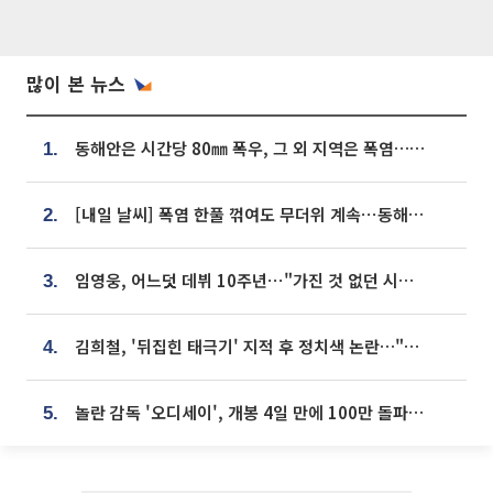
많이 본 뉴스
동해안은 시간당 80㎜ 폭우, 그 외 지역은 폭염…‘극과 극 날씨’
1.
[내일 날씨] 폭염 한풀 꺾여도 무더위 계속⋯동해안 이틀 연속 비
2.
임영웅, 어느덧 데뷔 10주년⋯"가진 것 없던 시절, 내 앞엔 20명의 팬뿐"
3.
김희철, '뒤집힌 태극기' 지적 후 정치색 논란…"좌우 떠나 우리나라 국기"
4.
놀란 감독 '오디세이', 개봉 4일 만에 100만 돌파⋯'왕사남' 보다 빠르다
5.