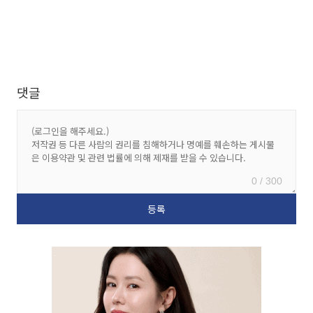
댓글
0 / 300