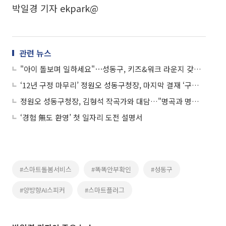
박일경 기자 ekpark@
관련 뉴스
"아이 돌보며 일하세요"⋯성동구, 키즈&워크 라운지 갖춘 공유 오피스 개관 ]
‘12년 구정 마무리’ 정원오 성동구청장, 마지막 결재 ‘구민 안전’
정원오 성동구청장, 김형석 작곡가와 대담…"명곡과 명품 행정 공통점은 '소통'"
‘경험 無도 환영’ 첫 일자리 도전 설명서
#스마트돌봄서비스
#똑똑안부확인
#성동구
#양방향AI스피커
#스마트플러그