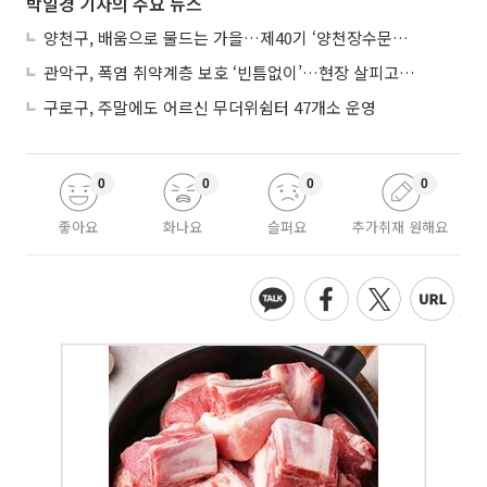
박일경 기자의 주요 뉴스
양천구, 배움으로 물드는 가을…제40기 ‘양천장수문화대학’ 수강생 모집
관악구, 폭염 취약계층 보호 ‘빈틈없이’…현장 살피고 지원 넓힌다
구로구, 주말에도 어르신 무더위쉼터 47개소 운영
0
0
0
0
좋아요
화나요
슬퍼요
추가취재 원해요