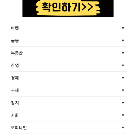
마켓
금융
부동산
산업
경제
국제
정치
사회
오피니언