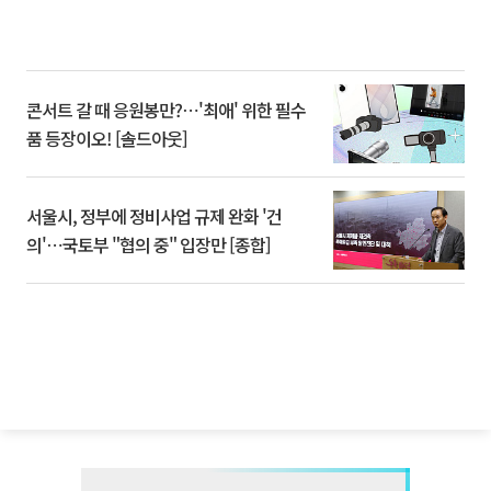
콘서트 갈 때 응원봉만?⋯'최애' 위한 필수
품 등장이오! [솔드아웃]
서울시, 정부에 정비사업 규제 완화 '건
의'⋯국토부 "협의 중" 입장만 [종합]