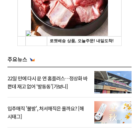
주요뉴스
22일 만에 다시 문 연 홈플러스…정상화 바
쁜데 재고 없어 ‘발동동’[가보니]
입추매직 '불발', 처서매직은 올까요? [해
시태그]