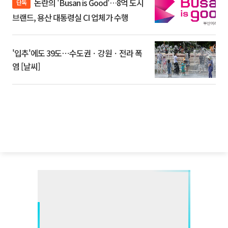
논란의 'Busan is Good'…8억 도시
단독
브랜드, 용산 대통령실 CI 업체가 수행
'입추'에도 39도⋯수도권ㆍ강원ㆍ전라 폭
염 [날씨]