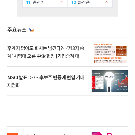
주요뉴스
후계자 없어도 회사는 남긴다?…‘제3자 승
계’ 시험대 오른 中企 현장 [기업승계 대전
환]
MSCI 발표 D-7…후보주 반등에 편입 기대
재점화