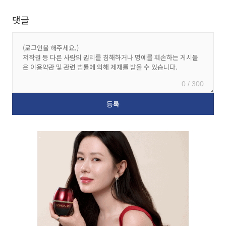
댓글
0 / 300