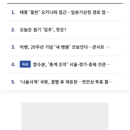
태풍 '돌핀' 오키나와 접근…일본기상청 경로 업데이트
1.
오늘은 절기 '입추', 뜻은?
2.
빅뱅, 20주년 기념 '새 뱅봉' 선보인다⋯콘서트 앞두고 팝업 개최
3.
합수본, '통계 조작' 서울·경기·충북 선관위 등 추가 압수수색
속보
4.
‘나솔사계’ 국화, 결별 후 재등장⋯첫인상 투표 휩쓸고 ‘인기녀’ 등극
5.