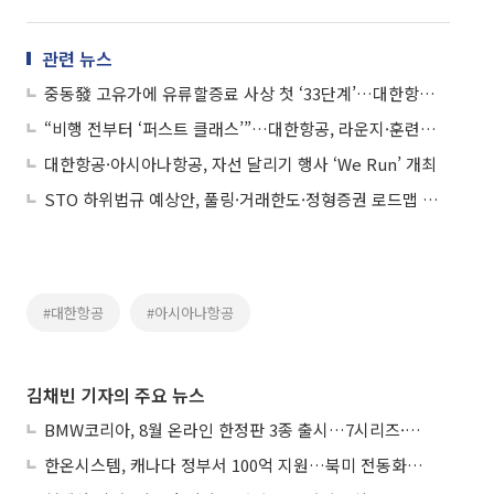
관련 뉴스
중동發 고유가에 유류할증료 사상 첫 ‘33단계’…대한항공, 뉴욕 왕복만 110만원
“비행 전부터 ‘퍼스트 클래스’”…대한항공, 라운지·훈련센터에 통합 청사진 담았다
대한항공·아시아나항공, 자선 달리기 행사 ‘We Run’ 개최
STO 하위법규 예상안, 풀링·거래한도·정형증권 로드맵 제시
#대한항공
#아시아나항공
김채빈 기자의 주요 뉴스
BMW코리아, 8월 온라인 한정판 3종 출시…7시리즈·X7·M340i 투어링
한온시스템, 캐나다 정부서 100억 지원…북미 전동화 시장 가속