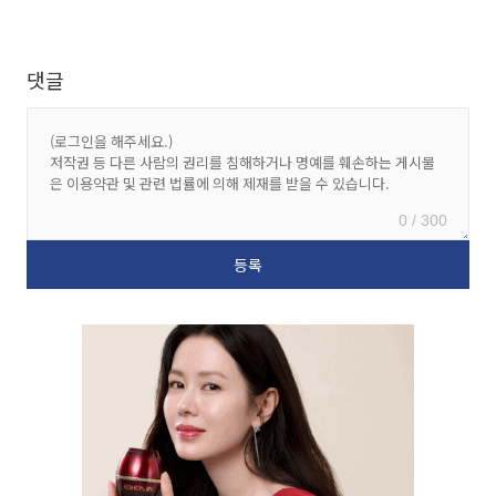
댓글
0 / 300