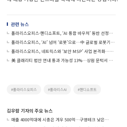
관련 뉴스
폴라리스오피스·핸디소프트, ‘AI 통합 바우처’ 동반 선정…크로스 세일즈 본격화
폴라리스오피스, ‘AI’ 넘어 ‘로봇’으로…中 글로벌 로봇기업 유비테크와 사업 본격화
폴라리스오피스, 네트릭스와 ‘보안 MSP’ 사업 본격화…오픈AI BAAㆍ그룹 연계로 AI생태계 구축
美 클래리티 법안 연내 통과 가능성 13%…상원 문턱서 제동
#폴라리스오피스
#폴라리스AI
#핸디소프트
김우람 기자의 주요 뉴스
매출 4000억대에 시총은 겨우 500억…구영테크 낮은 몸값에 저가 승계 마무리