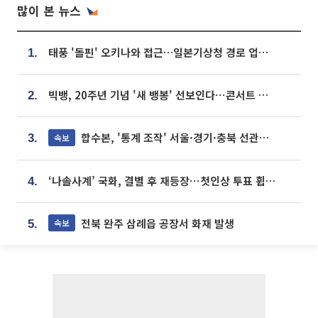
많이 본 뉴스
태풍 '돌핀' 오키나와 접근…일본기상청 경로 업데이트
1.
빅뱅, 20주년 기념 '새 뱅봉' 선보인다⋯콘서트 앞두고 팝업 개최
2.
합수본, '통계 조작' 서울·경기·충북 선관위 등 추가 압수수색
속보
3.
‘나솔사계’ 국화, 결별 후 재등장⋯첫인상 투표 휩쓸고 ‘인기녀’ 등극
4.
전북 완주 삼례읍 공장서 화재 발생
속보
5.