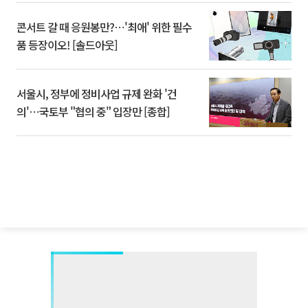
콘서트 갈 때 응원봉만?⋯'최애' 위한 필수
품 등장이오! [솔드아웃]
서울시, 정부에 정비사업 규제 완화 '건
의'⋯국토부 "협의 중" 입장만 [종합]