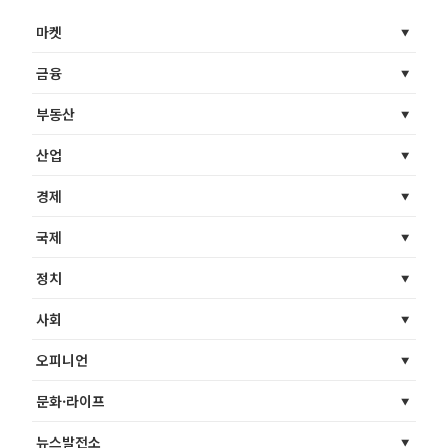
마켓
금융
부동산
산업
경제
국제
정치
사회
오피니언
문화·라이프
뉴스발전소