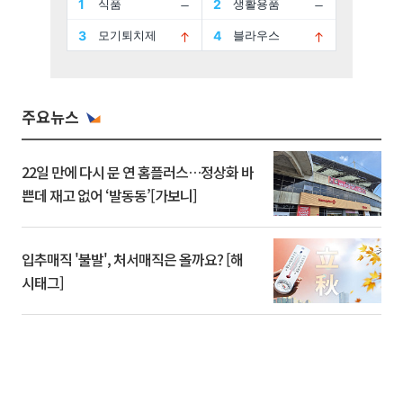
주요뉴스
22일 만에 다시 문 연 홈플러스…정상화 바
쁜데 재고 없어 ‘발동동’[가보니]
입추매직 '불발', 처서매직은 올까요? [해
시태그]