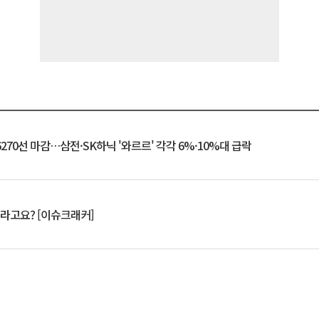
6270선 마감…삼전·SK하닉 '와르르' 각각 6%·10%대 급락
 깨라고요? [이슈크래커]