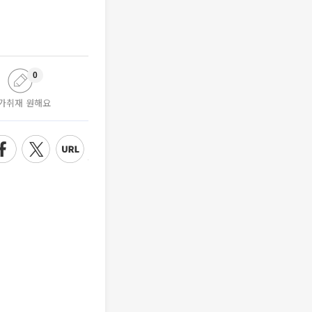
0
가취재 원해요