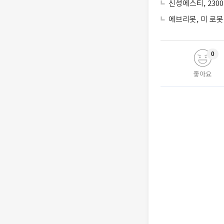
신성에스티, 230
에브리봇, 미 로봇
0
좋아요