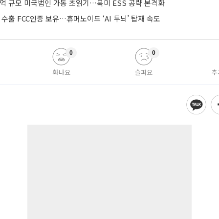
0억 규모 미국법인 가동 초읽기…북미 ESS 공략 본격화
 수출 FCC인증 보유…휴머노이드 ‘AI 두뇌’ 탑재 속도
0
0
화나요
슬퍼요
추