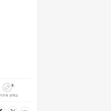
0
가취재 원해요