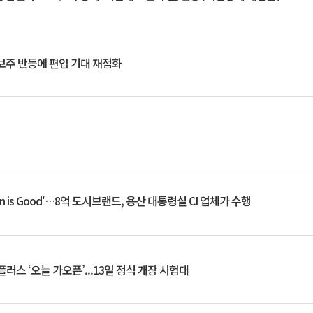
후보주 반등에 편입 기대 재점화
an is Good'…8억 도시브랜드, 용산 대통령실 CI 업체가 수행
플러스 ‘오늘 가오픈’...13일 정식 개장 시험대