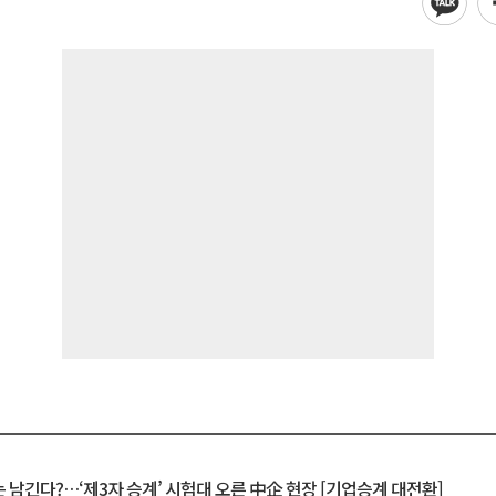
 남긴다?…‘제3자 승계’ 시험대 오른 中企 현장 [기업승계 대전환]