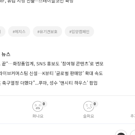
F, 유럽 시장 진출∙∙∙스테이블코인 확장
피
#헤지스
#유기견보호
#입양캠페인
 뉴스
 끝“…화장품업계, SNS 홍보도 ‘참여형 콘텐츠’로 변모
라이브커머스팀 신설…K뷰티 ‘글로벌 판매망’ 확대 속도
 축구열정 더했다”...푸마, 성수 ‘맨시티 하우스’ 팝업
0
0
화나요
슬퍼요
추