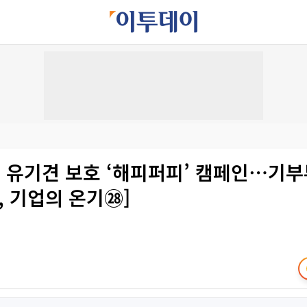
, 유기견 보호 ‘해피퍼피’ 캠페인⋯기
R, 기업의 온기㉘]