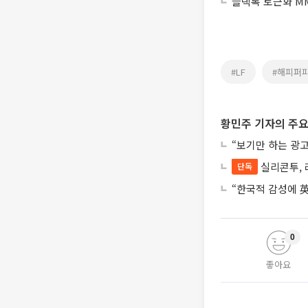
블랙록 토큰화 MM
#LF
#해피퍼
황민주 기자의 주요
“보기만 하는 광고
실리콘투, 
단독
“한국적 감성에 英
0
좋아요