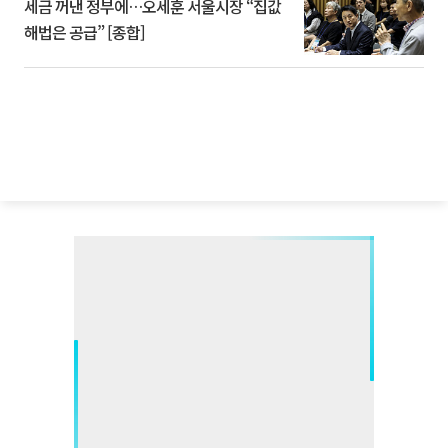
세금 꺼낸 정부에…오세훈 서울시장 “집값
해법은 공급” [종합]