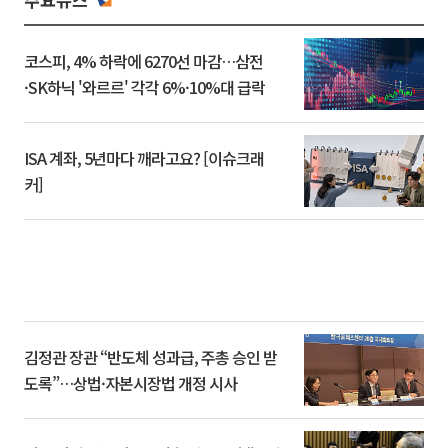
코스피, 4% 하락에 6270선 마감…삼전
·SK하닉 '와르르' 각각 6%·10%대 급락
ISA 계좌, 5년마다 깨라고요? [이슈크래
커]
김정관 장관 “반도체 성과급, 주총 승인 받
도록”…상법·자본시장법 개정 시사