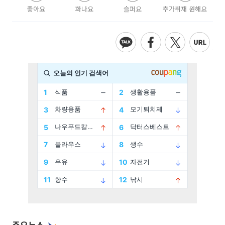
좋아요
화나요
슬퍼요
추가취재 원해요
주요뉴스