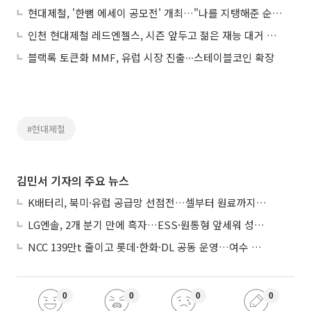
현대제철, '한뼘 에세이 공모전' 개최…"나를 지탱해준 순간"
인천 현대제철 레드엔젤스, 시즌 앞두고 젊은 재능 대거 영입
블랙록 토큰화 MMF, 유럽 시장 진출∙∙∙스테이블코인 확장
#현대제철
김민서 기자의 주요 뉴스
K배터리, 북미·유럽 공급망 선점전…셀부터 원료까지 현지화
LG엔솔, 2개 분기 만에 흑자…ESS·원통형 앞세워 성장 가속
NCC 139만t 줄이고 롯데·한화·DL 공동 운영…여수 1호 본궤도
0
0
0
0