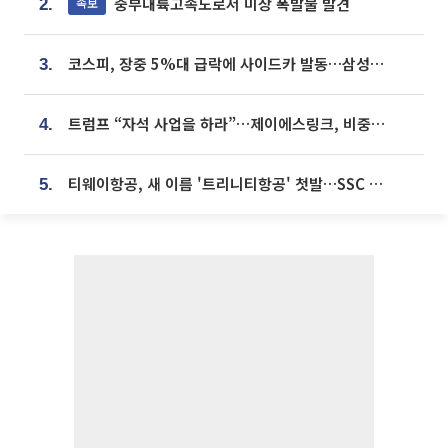
중부내륙고속도로서 미상 폭발물 발견
속보
2.
코스피, 장중 5%대 급락에 사이드카 발동…삼성·SK 동반 폭락
3.
트럼프 “자석 사업을 하라”…제이에스링크, 비중국 영구자석 공급망 구축 속도
4.
티웨이항공, 새 이름 '트리니티항공' 첫발…SSC 전략 본격화
5.