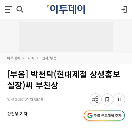
이투데이
사회
인사/부음
[부음] 박천탁(현대제철 상생홍보
실장)씨 부친상
입력 2026-04-13 08:19
정진용 기자
구글 선호매체 추가