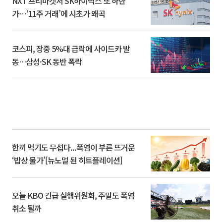
NXT 프리마켓서 SK하이닉스 또 하한
가⋯‘11주 거래’에 시초가 왜곡
코스피, 장중 5%대 급락에 사이드카 발
동…삼성·SK 동반 폭락
한끼 먹기도 무섭다...폭염이 부른 뜨거운
‘밥상 물가’[뉴노멀 된 히트플레이션]
오늘 KBO 긴급 실행위원회, 주말도 폭염
취소 될까