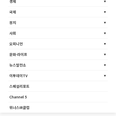
경제
국제
정치
사회
오피니언
문화·라이프
뉴스발전소
이투데이TV
스페셜리포트
Channel 5
위너스IR클럽