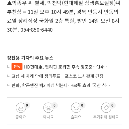
▲박종우 씨 별세, 박천탁(현대제철 상생홍보실장)씨
부친상 = 11일 오후 10시 49분, 경북 안동시 안동의
료원 장례식장 국화원 2층 특실, 발인 14일 오전 8시
30분. 054-850-6440
정진용 기자의 주요 뉴스
HD현대重, 필리핀 호위함 후속 정조준…‘14척+α’ 싹쓸이 노린다
단독
교섭 세 차례 만에 쟁의투표…포스코 노사관계 긴장
한화, 항공엔진 빅3 아성 넘본다…68兆 효과 ‘국산 심장’ 시동
0
0
0
0
좋아요
화나요
슬퍼요
추가취재 원해요