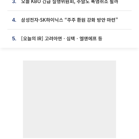
오늘 KBO 긴급 실행위원회, 주말도 폭염취소 될까
3.
삼성전자·SK하이닉스 “주주 환원 강화 방안 마련”
4.
[오늘의 IR] 고려아연ㆍ심텍ㆍ엘앤에프 등
5.