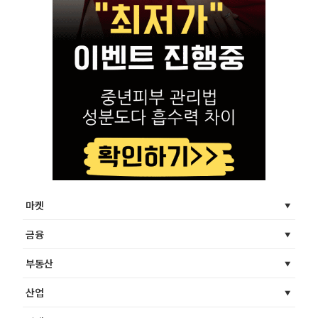
마켓
금융
부동산
산업