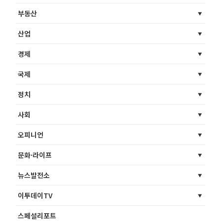
부동산
산업
경제
국제
정치
사회
오피니언
문화·라이프
뉴스발전소
이투데이TV
스페셜리포트