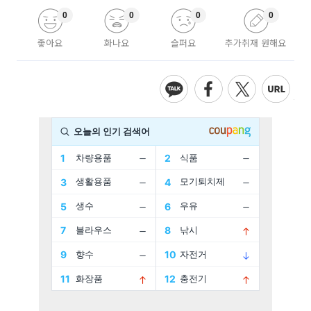
0
0
0
0
좋아요
화나요
슬퍼요
추가취재 원해요