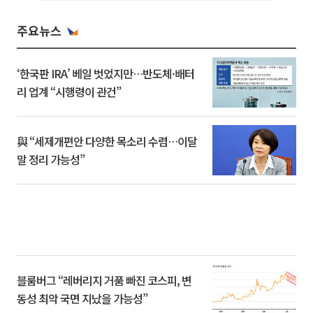
주요뉴스
‘한국판 IRA’ 베일 벗었지만…반도체·배터
리 업계 “시행령이 관건”
與 “세제개편안 다양한 목소리 수렴…이달
말 정리 가능성”
블룸버그 “레버리지 거품 빠진 코스피, 변
동성 최악 국면 지났을 가능성”