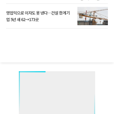
영업익으로 이자도 못 낸다…건설 한계기
업 5년 새 62→173곳