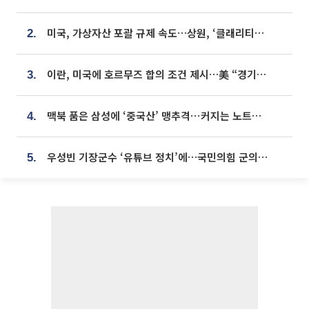
미국, 가상자산 포괄 규제 속도…상원, ‘클래리티법’ 9월 절차투표 추진
2.
이란, 미국에 호르무즈 합의 조건 제시…美 “경기 아직 안 끝나” [종합]
3.
맥북 품은 삼성에 ‘중국산’ 맹추격⋯커지는 노트북 OLED 시장
4.
우성빈 기장군수 ‘유튜브 정치’에…국민의힘 군의원들 집단 반발
5.