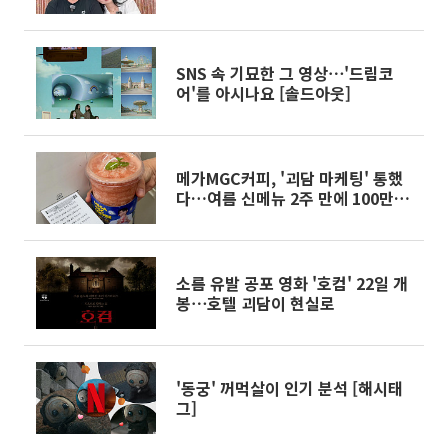
애
SNS 속 기묘한 그 영상⋯'드림코
어'를 아시나요 [솔드아웃]
메가MGC커피, '괴담 마케팅' 통했
다…여름 신메뉴 2주 만에 100만개
판매
소름 유발 공포 영화 '호컴' 22일 개
봉⋯호텔 괴담이 현실로
'동궁' 꺼먹살이 인기 분석 [해시태
그]