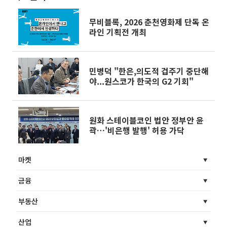
무비블록, 2026 춘천영화제 단독 온
라인 기획전 개최
민병덕 "한은,의도적 겁주기 중단해
야...원스코가 한국의 G2 기회"
원화 스테이블코인 법안 정부안 윤
곽…'비은행 발행' 허용 가닥
마켓
금융
부동산
산업