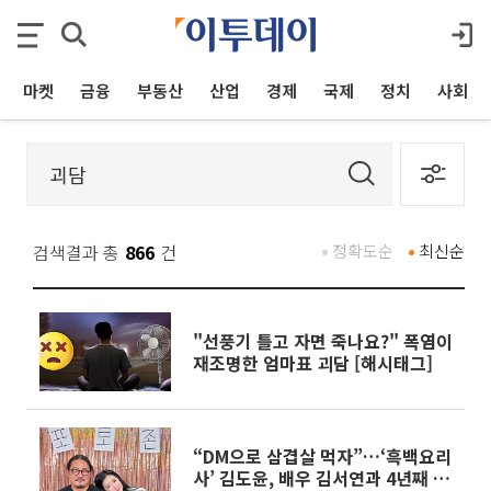
마켓
금융
부동산
산업
경제
국제
정치
사회
검색결과 총
866
건
정확도순
최신순
"선풍기 틀고 자면 죽나요?" 폭염이
재조명한 엄마표 괴담 [해시태그]
“DM으로 삼겹살 먹자”…‘흑백요리
사’ 김도윤, 배우 김서연과 4년째 열