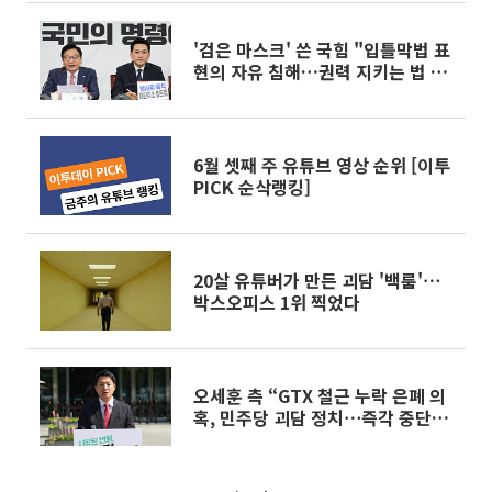
'검은 마스크' 쓴 국힘 "입틀막법 표
현의 자유 침해…권력 지키는 법 막
아낼 것"
6월 셋째 주 유튜브 영상 순위 [이투
PICK 순삭랭킹]
20살 유튜버가 만든 괴담 '백룸'⋯
박스오피스 1위 찍었다
오세훈 측 “GTX 철근 누락 은폐 의
혹, 민주당 괴담 정치⋯즉각 중단하
라”