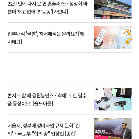
22일 만에 다시 문 연 홈플러스…정상화 바
쁜데 재고 없어 ‘발동동’[가보니]
입추매직 '불발', 처서매직은 올까요? [해
시태그]
콘서트 갈 때 응원봉만?⋯'최애' 위한 필수
품 등장이오! [솔드아웃]
서울시, 정부에 정비사업 규제 완화 '건
의'⋯국토부 "협의 중" 입장만 [종합]