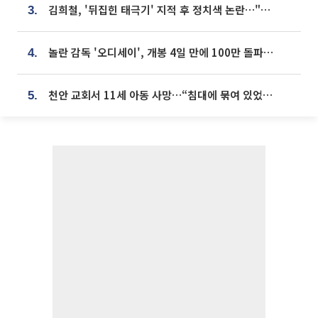
김희철, '뒤집힌 태극기' 지적 후 정치색 논란…"좌우 떠나 우리나라 국기"
3.
놀란 감독 '오디세이', 개봉 4일 만에 100만 돌파⋯'왕사남' 보다 빠르다
4.
천안 교회서 11세 아동 사망…“침대에 묶여 있었다” 진술 확보
5.