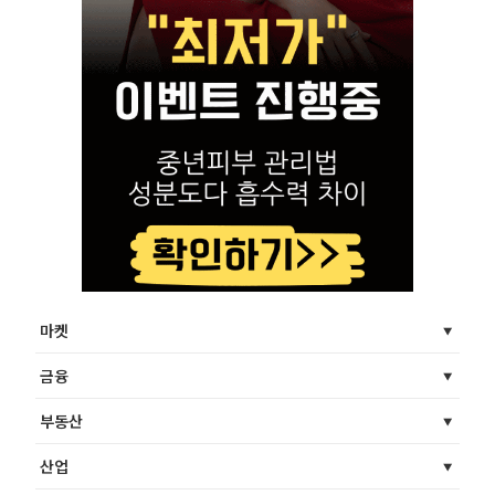
마켓
금융
부동산
산업