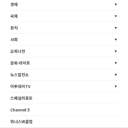
경제
국제
정치
사회
오피니언
문화·라이프
뉴스발전소
이투데이TV
스페셜리포트
Channel 5
위너스IR클럽