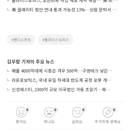
폴라리스오피스, 오픈AI와 사업 제휴 계약 체결…“美 AI 헬스케어 시장 진출”
美 클래리티 법안 연내 통과 가능성 13%…상원 문턱서 제동
#핸디소프트
#폴라리스오피스
김우람 기자의 주요 뉴스
매출 4000억대에 시총은 겨우 500억…구영테크 낮은 몸값에 저가 승계 마무리
라온로보틱스, 국내 유일 차세대 반도체 공정 로봇 개발 ‘고객사 테스트 진행’
신성에스티, 2300억 규모 미국법인 가동 초읽기…북미 ESS 공략 본격화
0
0
0
0
좋아요
화나요
슬퍼요
추가취재 원해요