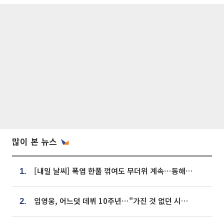
많이 본 뉴스
[내일 날씨] 폭염 한풀 꺾여도 무더위 계속⋯동해안 이틀 연속 비
1.
임영웅, 어느덧 데뷔 10주년⋯"가진 것 없던 시절, 내 앞엔 20명의 팬뿐"
2.