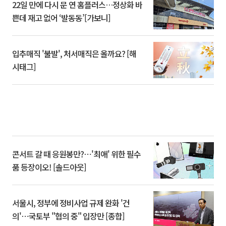
22일 만에 다시 문 연 홈플러스…정상화 바
쁜데 재고 없어 ‘발동동’[가보니]
입추매직 '불발', 처서매직은 올까요? [해
시태그]
콘서트 갈 때 응원봉만?⋯'최애' 위한 필수
품 등장이오! [솔드아웃]
서울시, 정부에 정비사업 규제 완화 '건
의'⋯국토부 "협의 중" 입장만 [종합]