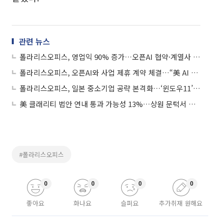
관련 뉴스
폴라리스오피스, 영업익 90% 증가…오픈AI 협약·계열사 시너지로 AI 성장 가속
폴라리스오피스, 오픈AI와 사업 제휴 계약 체결…“美 AI 헬스케어 시장 진출”
폴라리스오피스, 일본 중소기업 공략 본격화…‘윈도우11’ 최적화 오피스 출시
美 클래리티 법안 연내 통과 가능성 13%…상원 문턱서 제동
#폴라리스오피스
0
0
0
0
좋아요
화나요
슬퍼요
추가취재 원해요