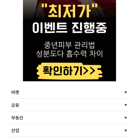
마켓
금융
부동산
산업