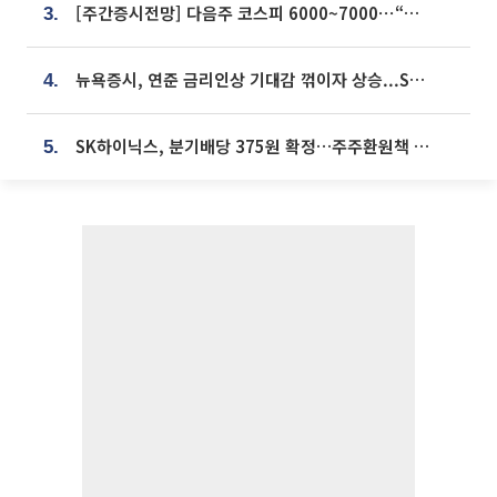
[주간증시전망] 다음주 코스피 6000~7000⋯“外人 수급은 정책이 변수”
3.
뉴욕증시, 연준 금리인상 기대감 꺾이자 상승...S&P500 사상 최고치 [종합]
4.
SK하이닉스, 분기배당 375원 확정…주주환원책 9월로 앞당겨 발표
5.