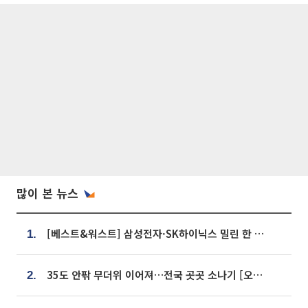
많이 본 뉴스
[베스트&워스트] 삼성전자·SK하이닉스 밀린 한 주…상상인증권은 85% 급등
1.
35도 안팎 무더위 이어져…전국 곳곳 소나기 [오늘 날씨]
2.