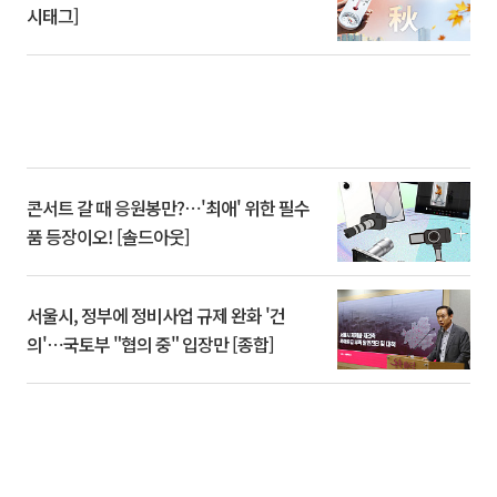
시태그]
콘서트 갈 때 응원봉만?⋯'최애' 위한 필수
품 등장이오! [솔드아웃]
서울시, 정부에 정비사업 규제 완화 '건
의'⋯국토부 "협의 중" 입장만 [종합]