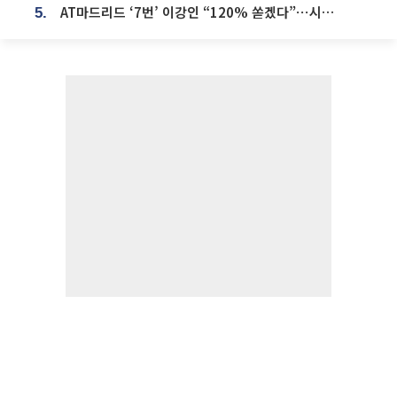
AT마드리드 ‘7번’ 이강인 “120% 쏟겠다”⋯시메오네 감독 “필요한 선수”
5.