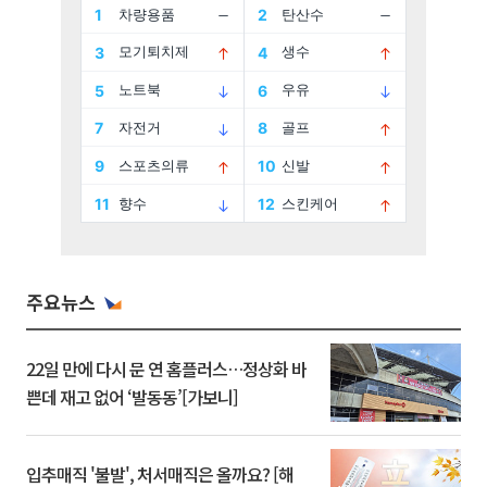
주요뉴스
22일 만에 다시 문 연 홈플러스…정상화 바
쁜데 재고 없어 ‘발동동’[가보니]
입추매직 '불발', 처서매직은 올까요? [해