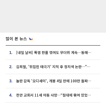
많이 본 뉴스
[내일 날씨] 폭염 한풀 꺾여도 무더위 계속⋯동해안 이틀 연속 비
1.
김희철, '뒤집힌 태극기' 지적 후 정치색 논란…"좌우 떠나 우리나라 국기"
2.
놀란 감독 '오디세이', 개봉 4일 만에 100만 돌파⋯'왕사남' 보다 빠르다
3.
천안 교회서 11세 아동 사망…“침대에 묶여 있었다” 진술 확보
4.