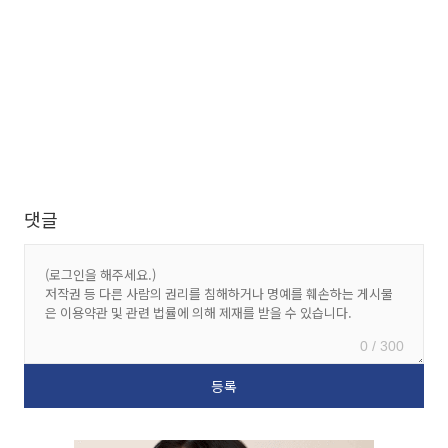
댓글
0 / 300