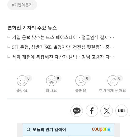
#기업의온기
연희진 기자의 주요 뉴스
가입 문턱 낮추는 토스 페이스페이⋯얼굴인식 결제 확산 속도낸다
5대 은행, 상반기 9조 벌었지만 ‘건전성 뒷걸음’⋯중기대출 문턱 높아지나
세제 개편에 복잡해진 자산가 셈법⋯강남 고령자·다주택자 ‘자산재편 고심’
0
0
0
0
좋아요
화나요
슬퍼요
추가취재 원해요