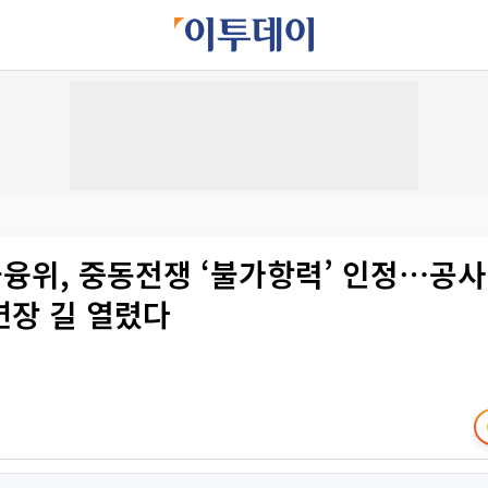
융위, 중동전쟁 ‘불가항력’ 인정⋯공사 
연장 길 열렸다