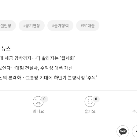
건설현장
#공기연장
#불가항력
#PF대출
 뉴스
는데 세금 압박까지⋯더 빨라지는 '월세화'
 보인다…대형 건설사, 수익성 대폭 개선
논의 본격화⋯교통망 기대에 하반기 분양시장 '주목'
0
0
화나요
슬퍼요
추