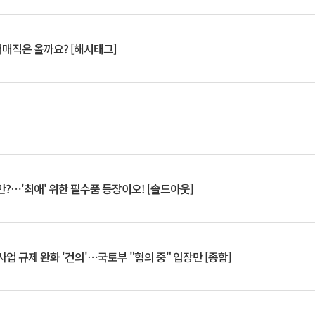
서매직은 올까요? [해시태그]
?⋯'최애' 위한 필수품 등장이오! [솔드아웃]
업 규제 완화 '건의'⋯국토부 "협의 중" 입장만 [종합]