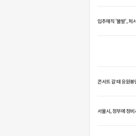
입추매직 '불발', 처
콘서트 갈 때 응원봉만
서울시, 정부에 정비사