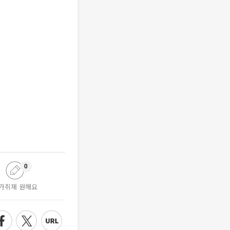
0
가취재 원해요