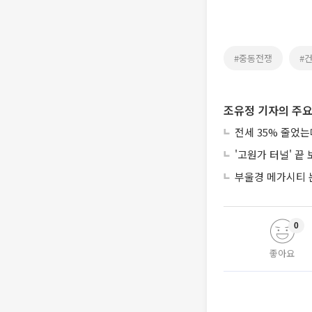
#중동전쟁
#
조유정 기자의 주요
전세 35% 줄었
'고원가 터널' 끝
부울경 메가시티 
0
좋아요