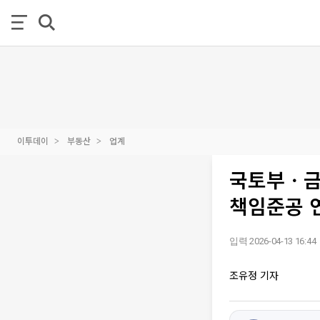
이투데이
부동산
업계
국토부ㆍ금
책임준공 
입력 2026-04-13 16:44
조유정 기자