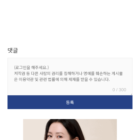
댓글
0 / 300