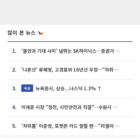
많이 본 뉴스
'불안과 기대 사이' 널뛰는 SK하이닉스…증권가 "HBM4·LTA 기반 펀터멘털 견고"
1.
'나혼산' 류혜영, 고경표와 16년산 우정…"자취방서 부모님과 마주쳐"
2.
뉴욕증시, 상승...나스닥 1.3% ↑
속보
3.
이재준 시장 "정전, 시민안전과 직결"…수원시 비상대응체계 가동
4.
'차쥐뿔' 이준영, 포켓몬 카드 열혈 팬⋯"리셀러 처단할 것"
5.