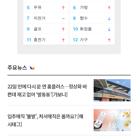
주요뉴스
22일 만에 다시 문 연 홈플러스…정상화 바
쁜데 재고 없어 ‘발동동’[가보니]
입추매직 '불발', 처서매직은 올까요? [해
시태그]