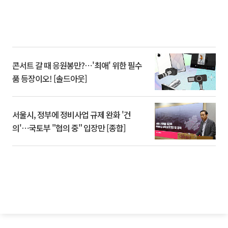
콘서트 갈 때 응원봉만?⋯'최애' 위한 필수
품 등장이오! [솔드아웃]
서울시, 정부에 정비사업 규제 완화 '건
의'⋯국토부 "협의 중" 입장만 [종합]