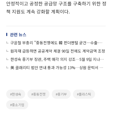
안정적이고 공정한 공급망 구조를 구축하기 위한 정
책 지원도 계속 강화할 계획이다.
관련 뉴스
구윤철 부총리 "중동전쟁에도 韓 펀더멘털 굳건⋯수출·경상 흑자 최대"
원자재 급등하면 공공계약 체결 90일 전에도 계약금액 조정
한성숙 중기부 장관, 주택 매각 의지 강조…5월 9일 지나도 판다
美 클래리티 법안 연내 통과 가능성 13%…상원 문턱서 제동
#한성숙
#중동전쟁
#중기부
#플라스틱
#중소기업