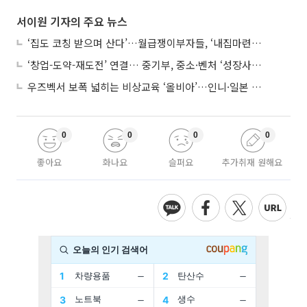
서이원 기자의 주요 뉴스
‘집도 코칭 받으며 산다’…월급쟁이부자들, ‘내집마련’ 신청 증가세
‘창업-도약-재도전’ 연결… 중기부, 중소·벤처 ‘성장사다리’ 짓는다
우즈벡서 보폭 넓히는 비상교육 ‘올비아’…인니·일본 진출 타진
0
0
0
0
좋아요
화나요
슬퍼요
추가취재 원해요