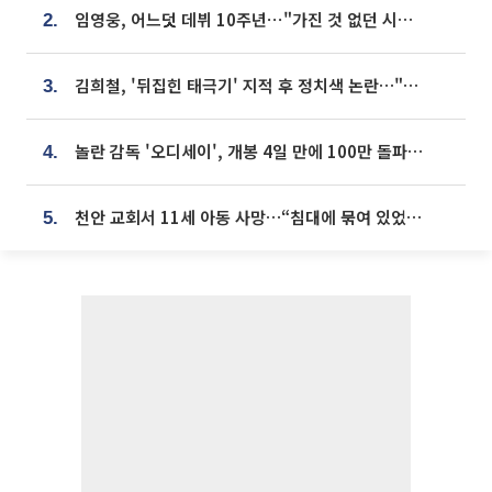
임영웅, 어느덧 데뷔 10주년⋯"가진 것 없던 시절, 내 앞엔 20명의 팬뿐"
2.
김희철, '뒤집힌 태극기' 지적 후 정치색 논란…"좌우 떠나 우리나라 국기"
3.
놀란 감독 '오디세이', 개봉 4일 만에 100만 돌파⋯'왕사남' 보다 빠르다
4.
천안 교회서 11세 아동 사망…“침대에 묶여 있었다” 진술 확보
5.