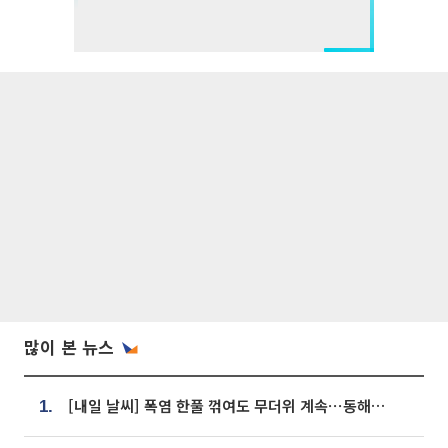
많이 본 뉴스
[내일 날씨] 폭염 한풀 꺾여도 무더위 계속⋯동해안 이틀 연속 비
1.