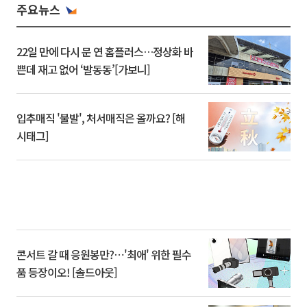
주요뉴스
22일 만에 다시 문 연 홈플러스…정상화 바
쁜데 재고 없어 ‘발동동’[가보니]
입추매직 '불발', 처서매직은 올까요? [해
시태그]
콘서트 갈 때 응원봉만?⋯'최애' 위한 필수
품 등장이오! [솔드아웃]