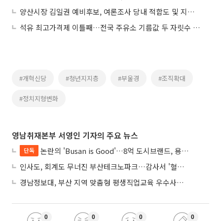
양산시장 김일권 예비후보, 여론조사 당내 적합도 및 지지층 적합도에서 모두 1위
석유 최고가격제 이틀째…전국 주유소 기름값 두 자릿수 하락
#개혁신당
#청년지지층
#부울경
#조직확대
#정치지형변화
영남취재본부 서영인 기자의 주요 뉴스
논란의 'Busan is Good'…8억 도시브랜드, 용산 대통령실 CI 업체가 수행
단독
인사도, 회계도 무너진 부산테크노파크…감사서 '혈세 유용·인사 뒤집기' 적발
경남정보대, 부산 지역 맞춤형 평생직업교육 우수사례로 혁신 주도
0
0
0
0