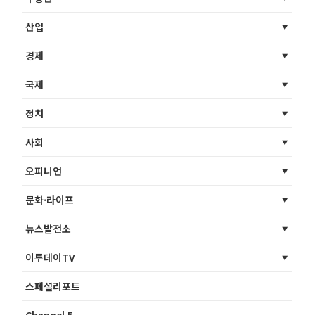
산업
경제
국제
정치
사회
오피니언
문화·라이프
뉴스발전소
이투데이TV
스페셜리포트
Channel 5