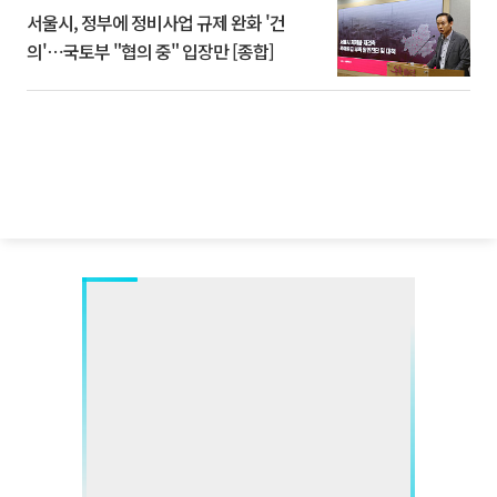
서울시, 정부에 정비사업 규제 완화 '건
의'⋯국토부 "협의 중" 입장만 [종합]