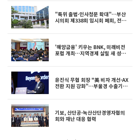
"특위 출범·인사청문 확대"…부산
시의회 제338회 임시회 폐회, 전반
기 원구성 마무리
'해양금융' 키우는 BNK, 미래비전
포럼 개최…지역경제 살릴 새 성장
축 될까
윤진식 무협 회장 "美 비자 개선·AX
전환 지원 강화"…부울경 수출기업
애로 점검
기보, 산단공·녹산산단경영자협의
회와 재난 대응 협력