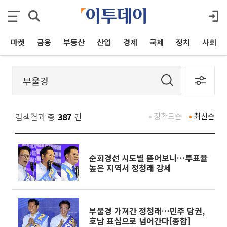
마켓
금융
부동산
산업
경제
국제
정치
사회
검색결과 총
387
건
정확도순
최신순
순회경선 시도별 뜯어보니…투표율
높은 지역서 정청래 강세
부울경 가져간 정청래…민주 당권,
호남 표심으로 넘어간다[종합]