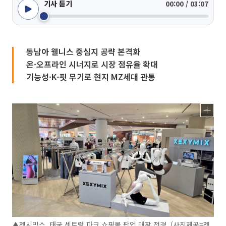
기사 듣기
00:00 / 03:07
동남아 웰니스 중심지 공략 본격화
온·오프라인 시너지로 시장 점유율 확대
기능성·K-핏 무기로 현지 MZ세대 관통
▲젝시믹스, 태국 센트럴 파크 쇼핑몰 팝업 매장 전경. (사진제공=젝