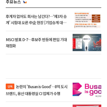
주요뉴스
후계자 없어도 회사는 남긴다?…‘제3자 승
계’ 시험대 오른 中企 현장 [기업승계 대전
환]
MSCI 발표 D-7…후보주 반등에 편입 기대
재점화
논란의 'Busan is Good'…8억 도시
단독
브랜드, 용산 대통령실 CI 업체가 수행