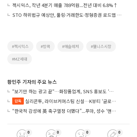
젝시믹스, 작년 4분기 매출 789억원...전년 대비 6.8%↑
STO 하위법규 예상안, 풀링·거래한도·정형증권 로드맵 제시
#젝시믹스
#방콕
#애슬레저
#웰니스시장
#MZ세대
황민주 기자의 주요 뉴스
“보기만 하는 광고 끝“…화장품업계, SNS 홍보도 ‘참여형 콘텐츠’로 변모
실리콘투, 라이브커머스팀 신설…K뷰티 ‘글로벌 판매망’ 확대 속도
단독
“한국적 감성에 英 축구열정 더했다”...푸마, 성수 ‘맨시티 하우스’ 팝업
0
0
0
0