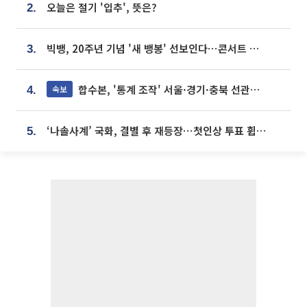
오늘은 절기 '입추', 뜻은?
2.
빅뱅, 20주년 기념 '새 뱅봉' 선보인다⋯콘서트 앞두고 팝업 개최
3.
합수본, '통계 조작' 서울·경기·충북 선관위 등 추가 압수수색
속보
4.
‘나솔사계’ 국화, 결별 후 재등장⋯첫인상 투표 휩쓸고 ‘인기녀’ 등극
5.