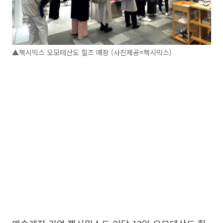
▲젝시믹스 오모테산도 힐즈 매장 (사진제공=젝시믹스)