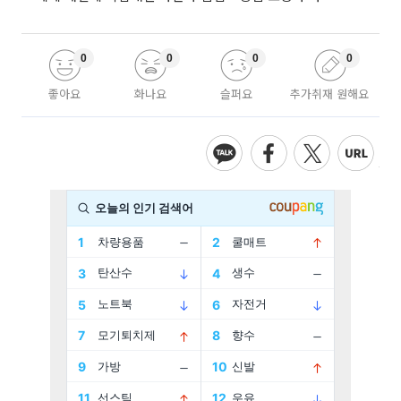
0
0
0
0
좋아요
화나요
슬퍼요
추가취재 원해요