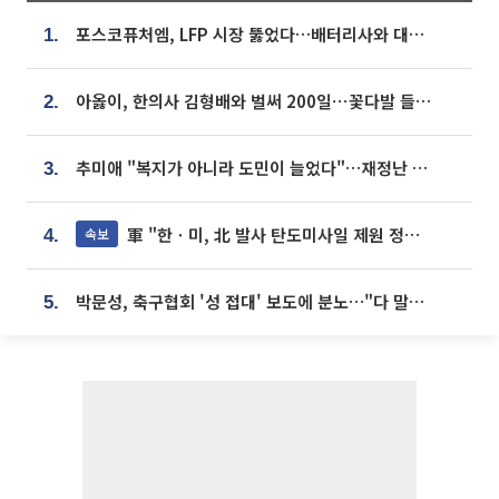
포스코퓨처엠, LFP 시장 뚫었다…배터리사와 대규모 장기 공급 합의
1.
아옳이, 한의사 김형배와 벌써 200일⋯꽃다발 들고 "프러포즈 아냐"
2.
추미애 "복지가 아니라 도민이 늘었다"…재정난 책임론 정면돌파
3.
軍 "한ㆍ미, 北 발사 탄도미사일 제원 정밀분석 중"
속보
4.
박문성, 축구협회 '성 접대' 보도에 분노…"다 말아먹으려고 작정했나"
5.