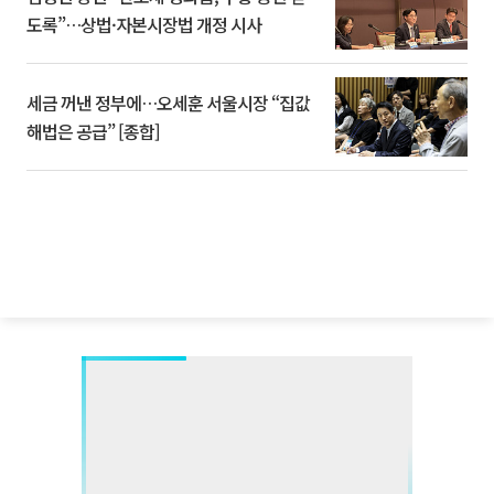
도록”…상법·자본시장법 개정 시사
세금 꺼낸 정부에…오세훈 서울시장 “집값
해법은 공급” [종합]