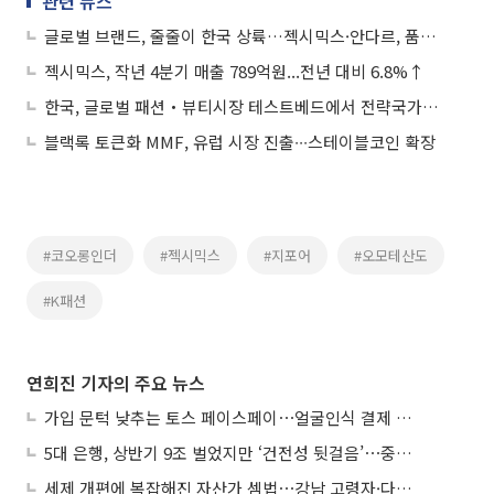
관련 뉴스
글로벌 브랜드, 줄줄이 한국 상륙…젝시믹스·안다르, 품질 강화·영역 확대 ‘생존전’
젝시믹스, 작년 4분기 매출 789억원...전년 대비 6.8%↑
한국, 글로벌 패션‧뷰티시장 테스트베드에서 전략국가로 성큼
블랙록 토큰화 MMF, 유럽 시장 진출∙∙∙스테이블코인 확장
#코오롱인더
#젝시믹스
#지포어
#오모테산도
#K패션
연희진 기자의 주요 뉴스
가입 문턱 낮추는 토스 페이스페이⋯얼굴인식 결제 확산 속도낸다
5대 은행, 상반기 9조 벌었지만 ‘건전성 뒷걸음’⋯중기대출 문턱 높아지나
세제 개편에 복잡해진 자산가 셈법⋯강남 고령자·다주택자 ‘자산재편 고심’