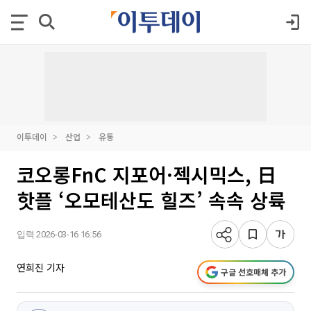
이투데이
산업
유통
코오롱FnC 지포어·젝시믹스, 日
핫플 ‘오모테산도 힐즈’ 속속 상륙
입력 2026-03-16 16:56
연희진 기자
구글 선호매체 추가