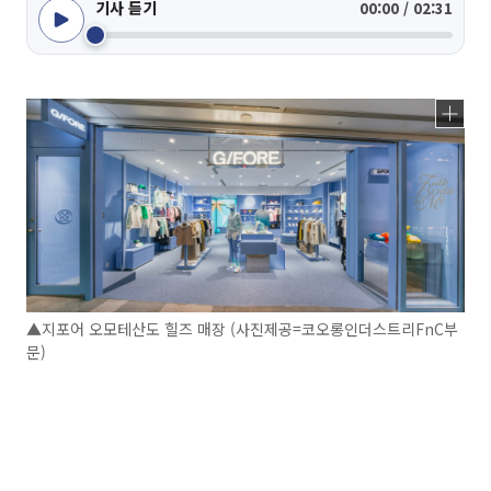
기사 듣기
00:00 / 02:31
▲지포어 오모테산도 힐즈 매장 (사진제공=코오롱인더스트리FnC부
문)