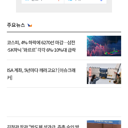
주요뉴스
코스피, 4% 하락에 6270선 마감…삼전
·SK하닉 '와르르' 각각 6%·10%대 급락
ISA 계좌, 5년마다 깨라고요? [이슈크래
커]
김정관 장관 “반도체 성과급, 주총 승인 받