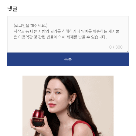
댓글
0 / 300