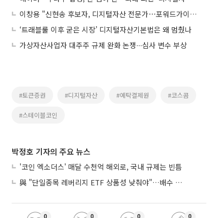
이창용 "신현송 후보자, 디지털자산 전문가⋯포워드가이던스 잘 이어갔으면"
‘트래블룰 이후 굳은 시장’ 디지털자산기본법은 왜 멈췄나
가상자산사업자 대주주 규제 완화 논쟁∙∙∙심사 변수 부상
#토큰증권
#디지털자산
#예탁결제원
#코스콤
#스테이블코인
박정호 기자의 주요 뉴스
'코인 엑소더스' 매달 수천억 해외로, 국내 규제는 빈틈
與 "단일종목 레버리지 ETF 상품성 낮춰야"…배수 조정안도 거론
0
0
0
0