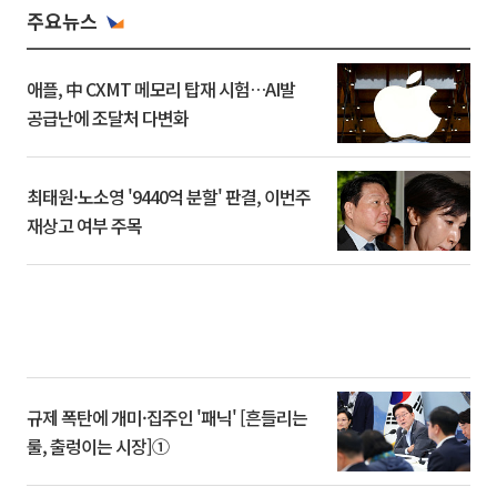
주요뉴스
애플, 中 CXMT 메모리 탑재 시험…AI발
공급난에 조달처 다변화
최태원·노소영 '9440억 분할' 판결, 이번주
재상고 여부 주목
규제 폭탄에 개미·집주인 '패닉' [흔들리는
룰, 출렁이는 시장]①