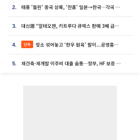
태풍 '돌핀' 중국 상륙, '찬홈' 일본→한국…각국 기상청 예상 경로는?
2.
대신證 “알테오젠, 키트루다 큐렉스 판매 3배 급증…목표가 41만원 상향”
3.
젖소 섞어놓고 ‘한우 원육’ 팔이...공영홈쇼핑 표기·검증 구멍
단독
4.
재건축·재개발 이주비 대출 숨통…정부, HF 보증 신설 추진
5.