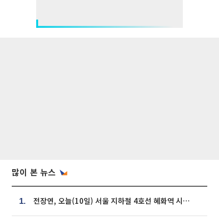
많이 본 뉴스
전장연, 오늘(10일) 서울 지하철 4호선 혜화역 시위…1호선 용산역 무정차
1.