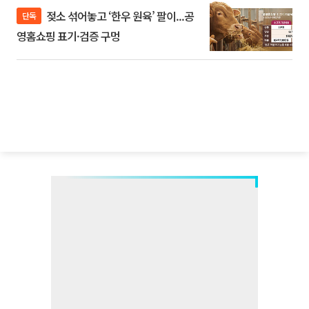
젖소 섞어놓고 ‘한우 원육’ 팔이...공
단독
영홈쇼핑 표기·검증 구멍