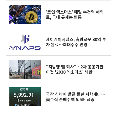
'코인 엑소더스' 매달 수천억 해외
로, 국내 규제는 빈틈
제이케이시냅스, 휴림로봇 30억 투
자 완료…최대주주 변경
"지방행 땐 퇴사"⋯2차 공공기관
이전 '2030 엑소더스' 뇌관
국장 침체에 발길 돌린 서학개미⋯
美주식 순매수액 5.5배 급증