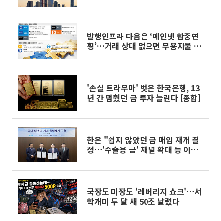
발행인프라 다음은 ‘메인넷 합종연
횡’…거래 상대 없으면 무용지물 [가
상자산 경쟁 Next 라운드]②
'손실 트라우마' 벗은 한국은행, 13
년 간 멈췄던 금 투자 늘린다 [종합]
한은 "쉽지 않았던 금 매입 재개 결
정⋯'수출용 금' 채널 확대 등 이점"
[일문일답]
국장도 미장도 '레버리지 쇼크'⋯서
학개미 두 달 새 50조 날렸다