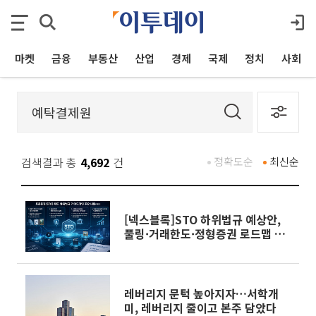
마켓
금융
부동산
산업
경제
국제
정치
사회
검색결과 총
4,692
건
정확도순
최신순
[넥스블록]STO 하위법규 예상안,
풀링·거래한도·정형증권 로드맵 제
시
레버리지 문턱 높아지자…서학개
미, 레버리지 줄이고 본주 담았다