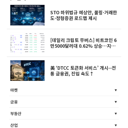
STO 하위법규 예상안, 풀링·거래한
도·정형증권 로드맵 제시
[데일리 크립토 무버스] 비트코인 6
만5000달러대 0.62% 상승…지토
9.08% 상승
美 ‘DTCC 토큰화 서비스’ 개시∙∙∙전
통 금융권, 진입 속도↑
마켓
금융
부동산
산업