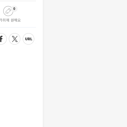
0
가취재 원해요