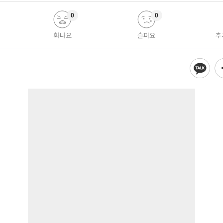
0
0
화나요
슬퍼요
추