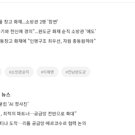
 창고 화재...소방관 2명 '참변'
기와 헌신에 경의"...완도군 화재 순직 소방관 '애도'
냉동창고 화재에 "인명구조 최우선, 자원 총동원하라"
#소방관순직
#이재명
#전남완도군
 뉴스
힌 ‘AI 청사진’
헨, 최적의 파트너⋯공급망 전반으로 확대”
헨티나 도착…리튬 공급망·메르코수르 협력 논의