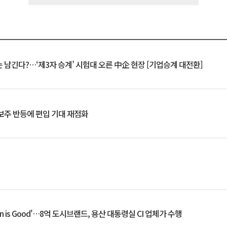
 남긴다?…‘제3자 승계’ 시험대 오른 中企 현장 [기업승계 대전환]
후보주 반등에 편입 기대 재점화
an is Good'…8억 도시브랜드, 용산 대통령실 CI 업체가 수행