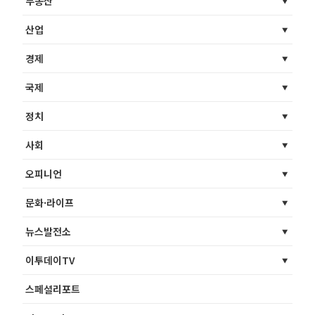
부동산
산업
경제
국제
정치
사회
오피니언
문화·라이프
뉴스발전소
이투데이TV
스페셜리포트