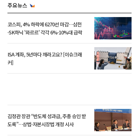
주요뉴스
코스피, 4% 하락에 6270선 마감…삼전
·SK하닉 '와르르' 각각 6%·10%대 급락
ISA 계좌, 5년마다 깨라고요? [이슈크래
커]
김정관 장관 “반도체 성과급, 주총 승인 받
도록”…상법·자본시장법 개정 시사