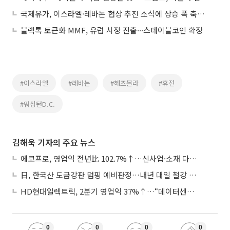
국제유가, 이스라엘·레바논 협상 추진 소식에 상승 폭 축소…WTI 3.66%↑
블랙록 토큰화 MMF, 유럽 시장 진출∙∙∙스테이블코인 확장
#이스라엘
#레바논
#헤즈볼라
#휴전
#워싱턴D.C.
김해욱 기자의 주요 뉴스
에코프로, 영업익 전년比 102.7%↑…신사업·소재 다각화 박차
日, 한국산 도금강판 덤핑 예비판정…내년 대일 철강 수출 ‘빨간불’
HD현대일렉트릭, 2분기 영업익 37%↑…“데이터센터 사업, 새로운 성장 축”
0
0
0
0