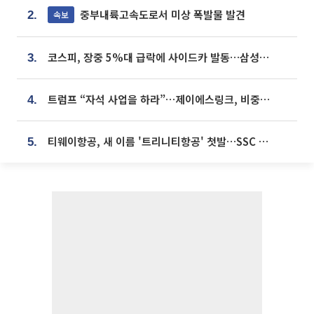
중부내륙고속도로서 미상 폭발물 발견
속보
2.
코스피, 장중 5%대 급락에 사이드카 발동…삼성·SK 동반 폭락
3.
트럼프 “자석 사업을 하라”…제이에스링크, 비중국 영구자석 공급망 구축 속도
4.
티웨이항공, 새 이름 '트리니티항공' 첫발…SSC 전략 본격화
5.