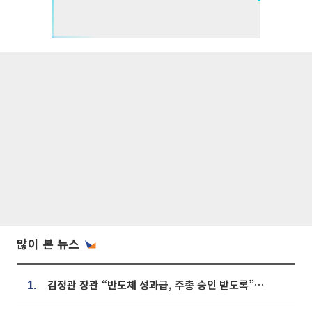
많이 본 뉴스
김정관 장관 “반도체 성과급, 주총 승인 받도록”…상법·자본시장법 개정 시사
1.