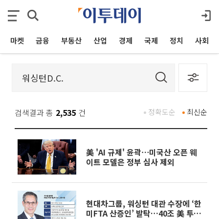
마켓
금융
부동산
산업
경제
국제
정치
사회
검색결과 총
2,535
건
정확도순
최신순
美 'AI 규제' 윤곽⋯미국산 오픈 웨
이트 모델은 정부 심사 제외
현대차그룹, 워싱턴 대관 수장에 ‘한
미FTA 산증인’ 발탁…40조 美 투자