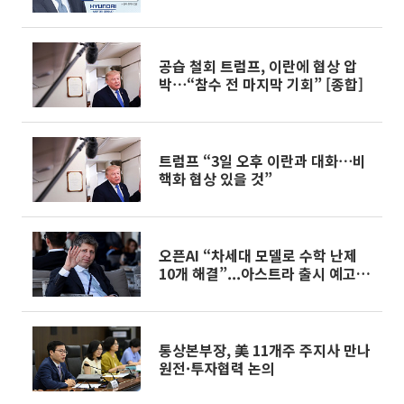
뒷받침
공습 철회 트럼프, 이란에 협상 압
박⋯“참수 전 마지막 기회” [종합]
트럼프 “3일 오후 이란과 대화⋯비
핵화 협상 있을 것”
오픈AI “차세대 모델로 수학 난제
10개 해결”...아스트라 출시 예고
[마켓핫]
통상본부장, 美 11개주 주지사 만나
원전·투자협력 논의