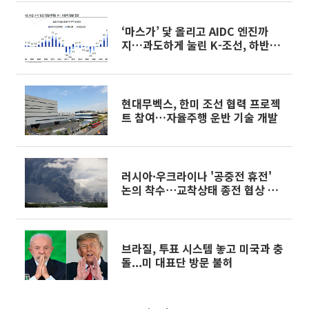
‘마스가’ 닻 올리고 AIDC 엔진까
지…과도하게 눌린 K-조선, 하반기
리레이팅 시작되나
현대무벡스, 한미 조선 협력 프로젝
트 참여…자율주행 운반 기술 개발
러시아·우크라이나 '공중전 휴전'
논의 착수⋯교착상태 종전 협상 돌
파구
브라질, 투표 시스템 놓고 미국과 충
돌...미 대표단 방문 불허