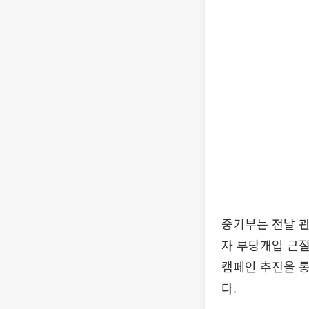
중기부는 전날 관
자 부당개입 근절
캠페인 추진을 통
다.