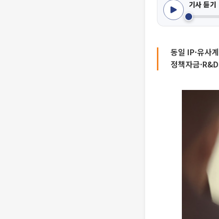
기사 듣기
동일 IP·유사
정책자금·R&