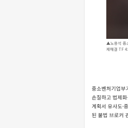
▲노용석 중소
제해결 TF 
중소벤처기업부가
손질하고 법제화를
계획서 유사도·중
된 불법 브로커 