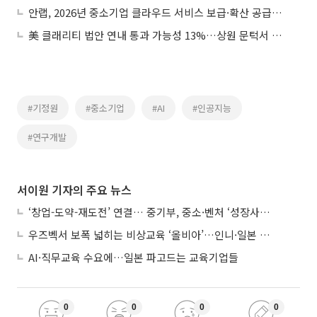
안랩, 2026년 중소기업 클라우드 서비스 보급·확산 공급기업 선정
美 클래리티 법안 연내 통과 가능성 13%…상원 문턱서 제동
#기정원
#중소기업
#AI
#인공지능
#연구개발
서이원 기자의 주요 뉴스
‘창업-도약-재도전’ 연결… 중기부, 중소·벤처 ‘성장사다리’ 짓는다
우즈벡서 보폭 넓히는 비상교육 ‘올비아’…인니·일본 진출 타진
AI·직무교육 수요에…일본 파고드는 교육기업들
0
0
0
0