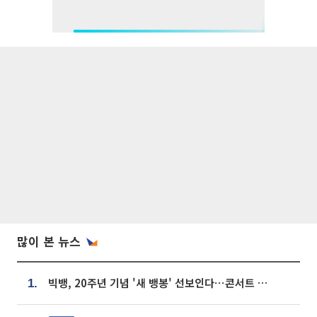
많이 본 뉴스
빅뱅, 20주년 기념 '새 뱅봉' 선보인다⋯콘서트 앞두고 팝업 개최
1.