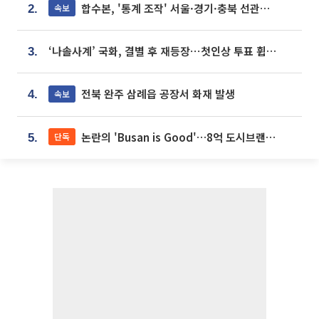
합수본, '통계 조작' 서울·경기·충북 선관위 등 추가 압수수색
속보
2.
‘나솔사계’ 국화, 결별 후 재등장⋯첫인상 투표 휩쓸고 ‘인기녀’ 등극
3.
전북 완주 삼례읍 공장서 화재 발생
속보
4.
논란의 'Busan is Good'…8억 도시브랜드, 용산 대통령실 CI 업체가 수행
단독
5.