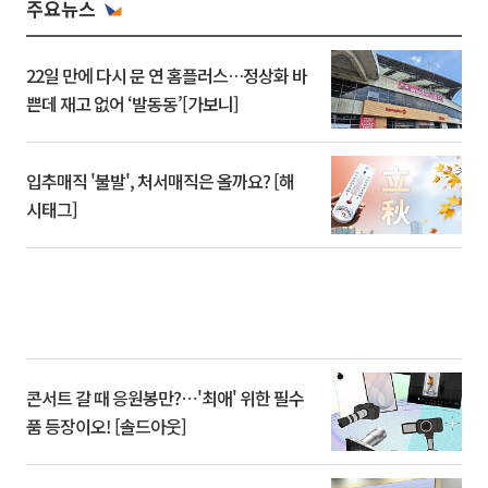
주요뉴스
22일 만에 다시 문 연 홈플러스…정상화 바
쁜데 재고 없어 ‘발동동’[가보니]
입추매직 '불발', 처서매직은 올까요? [해
시태그]
콘서트 갈 때 응원봉만?⋯'최애' 위한 필수
품 등장이오! [솔드아웃]