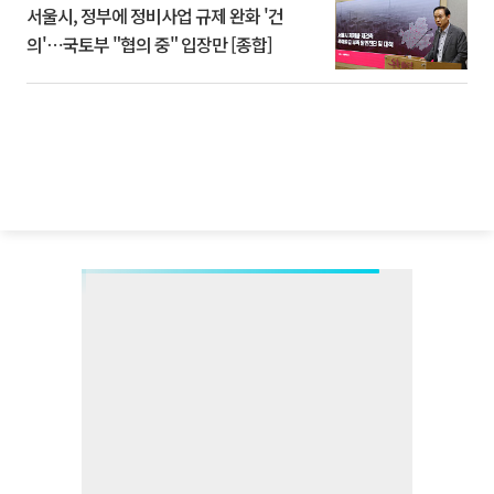
서울시, 정부에 정비사업 규제 완화 '건
의'⋯국토부 "협의 중" 입장만 [종합]