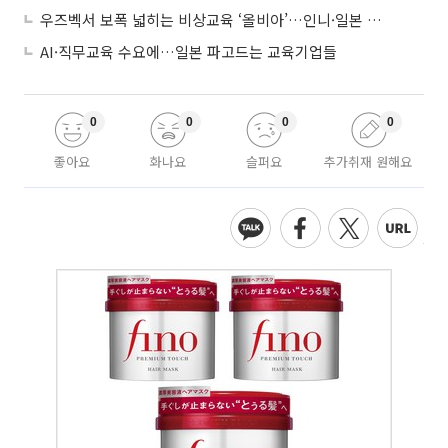
우즈벡서 보폭 넓히는 비상교육 ‘올비아’…인니·일본 진출 타진
AI·직무교육 수요에…일본 파고드는 교육기업들
0
0
0
0
좋아요
화나요
슬퍼요
추가취재 원해요