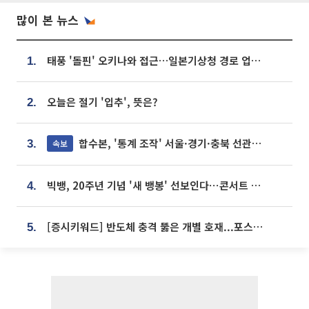
많이 본 뉴스
태풍 '돌핀' 오키나와 접근…일본기상청 경로 업데이트
1.
오늘은 절기 '입추', 뜻은?
2.
합수본, '통계 조작' 서울·경기·충북 선관위 등 추가 압수수색
속보
3.
빅뱅, 20주년 기념 '새 뱅봉' 선보인다⋯콘서트 앞두고 팝업 개최
4.
[증시키워드] 반도체 충격 뚫은 개별 호재...포스코퓨처엠·에코프로·한화솔루션 '눈길'
5.