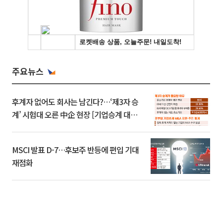
주요뉴스
후계자 없어도 회사는 남긴다?…‘제3자 승
계’ 시험대 오른 中企 현장 [기업승계 대전
환]
MSCI 발표 D-7…후보주 반등에 편입 기대
재점화