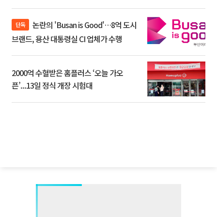
논란의 'Busan is Good'…8억 도시
단독
브랜드, 용산 대통령실 CI 업체가 수행
2000억 수혈받은 홈플러스 ‘오늘 가오
픈’...13일 정식 개장 시험대