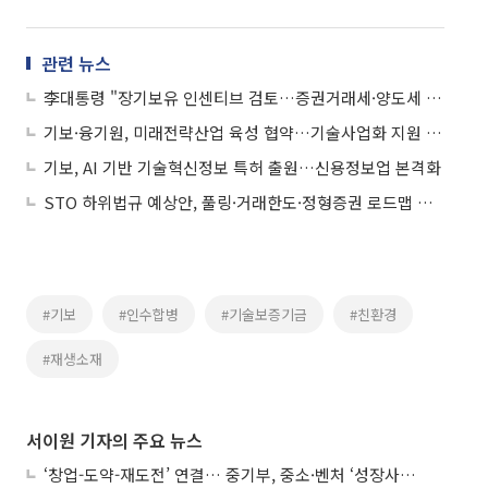
관련 뉴스
李대통령 "장기보유 인센티브 검토…증권거래세·양도세 조정 필요"
기보·융기원, 미래전략산업 육성 협약…기술사업화 지원 강화
기보, AI 기반 기술혁신정보 특허 출원…신용정보업 본격화
STO 하위법규 예상안, 풀링·거래한도·정형증권 로드맵 제시
#기보
#인수합병
#기술보증기금
#친환경
#재생소재
서이원 기자의 주요 뉴스
‘창업-도약-재도전’ 연결… 중기부, 중소·벤처 ‘성장사다리’ 짓는다