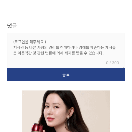
댓글
0 / 300