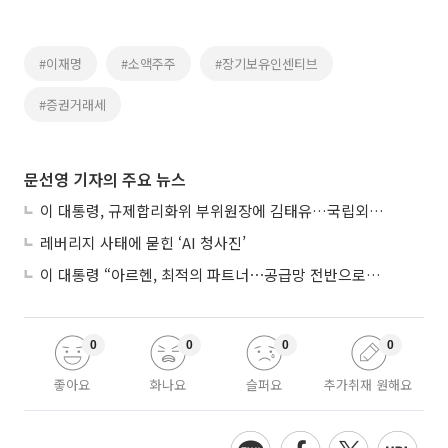
#이재명
#소액주주
#장기보유인센티브
#증권거래세
문선영 기자의 주요 뉴스
이 대통령, 규제합리화위 부위원장에 김태유…국립외교원장 김흥규
레버리지 사태에 묻힌 ‘AI 청사진’
이 대통령 “아르헨, 최적의 파트너⋯공급망 전반으로 확대”
0
0
0
0
좋아요
화나요
슬퍼요
추가취재 원해요