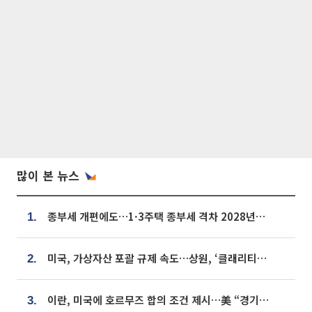
많이 본 뉴스
종부세 개편에도…1·3주택 종부세 격차 2028년부터 확대
1.
미국, 가상자산 포괄 규제 속도…상원, ‘클래리티법’ 9월 절차투표 추진
2.
이란, 미국에 호르무즈 합의 조건 제시…美 “경기 아직 안 끝나” [종합]
3.