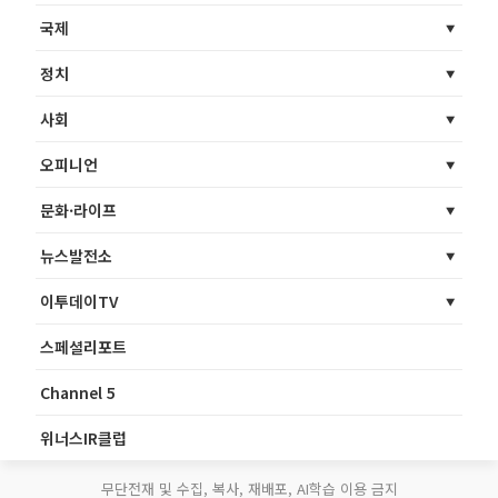
국제
정치
사회
오피니언
문화·라이프
뉴스발전소
이투데이TV
스페셜리포트
Channel 5
위너스IR클럽
무단전재 및 수집, 복사, 재배포, AI학습 이용 금지