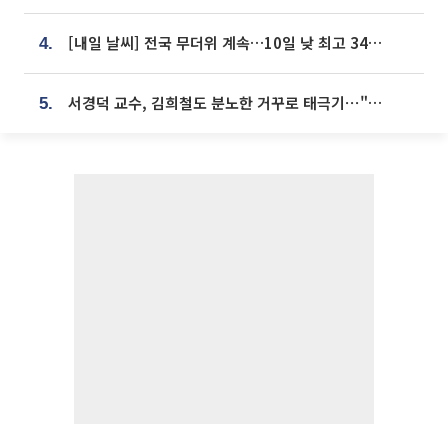
[내일 날씨] 전국 무더위 계속…10일 낮 최고 34도 육박
4.
서경덕 교수, 김희철도 분노한 거꾸로 태극기⋯"엉터리는 아냐, 아쉬울 뿐"
5.