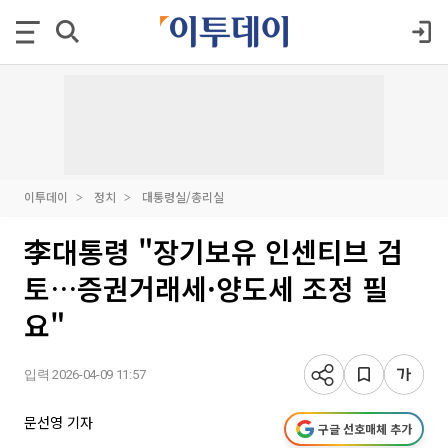
이투데이
정치
대통령실/총리실
李대통령 "장기보유 인센티브 검
토…증권거래세·양도세 조정 필
요"
입력 2026-04-09 11:57
문선영 기자
구글 선호매체 추가