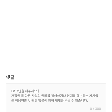
댓글
0 / 300