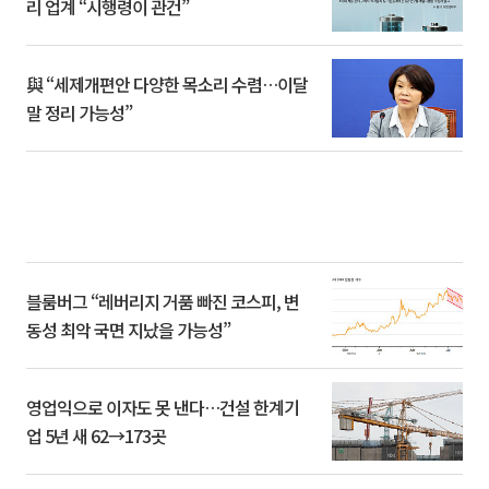
리 업계 “시행령이 관건”
與 “세제개편안 다양한 목소리 수렴…이달
말 정리 가능성”
블룸버그 “레버리지 거품 빠진 코스피, 변
동성 최악 국면 지났을 가능성”
영업익으로 이자도 못 낸다…건설 한계기
업 5년 새 62→173곳