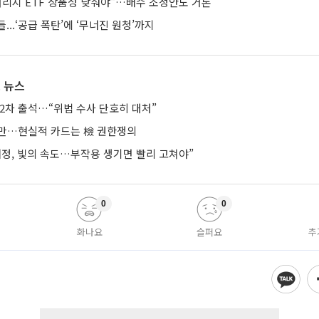
버리지 ETF 상품성 낮춰야"…배수 조정안도 거론
...‘공급 폭탄’에 ‘무너진 원청’까지
 뉴스
2차 출석…“위법 수사 단호히 대처”
지만…현실적 카드는 檢 권한쟁의
개정, 빛의 속도…부작용 생기면 빨리 고쳐야”
0
0
화나요
슬퍼요
추