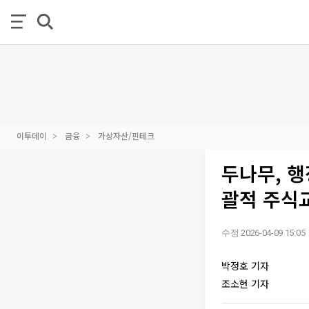
이투데이
금융
가상자산/핀테크
두나무, 
괄적 주식
수정 2026-04-09 15:05
박정호 기자
조소현 기자