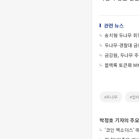
관련 뉴스
송치형 두나무 회
두나무-경찰대 금
금감원, 두나무 
블랙록 토큰화 MM
#두나무
#업
박정호 기자의 주요
'코인 엑소더스' 