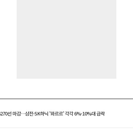
6270선 마감…삼전·SK하닉 '와르르' 각각 6%·10%대 급락