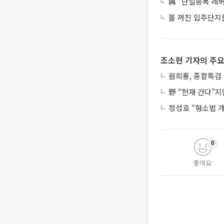
與 "단일종목 레
불 꺼진 입주단지들
조소현 기자의 주요
원희룡, 종합특검 
野 “헌재 간다”
정성호 “형소법 
0
좋아요