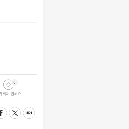
0
가취재 원해요