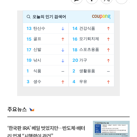
주요뉴스
‘한국판 IRA’ 베일 벗었지만…반도체·배터
리 업계 “시행령이 관건”