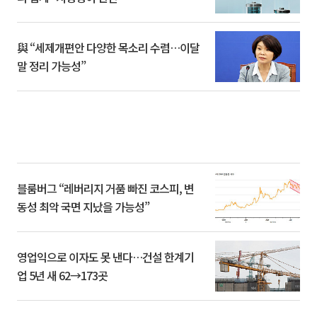
與 “세제개편안 다양한 목소리 수렴…이달
말 정리 가능성”
블룸버그 “레버리지 거품 빠진 코스피, 변
동성 최악 국면 지났을 가능성”
영업익으로 이자도 못 낸다…건설 한계기
업 5년 새 62→173곳