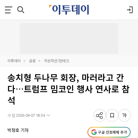
이투데이
금융
가상자산/핀테크
송치형 두나무 회장, 마러라고 간
다…트럼프 밈코인 행사 연사로 참
석
수정 2026-04-07 18:34
박정호 기자
구글 선호매체 추가