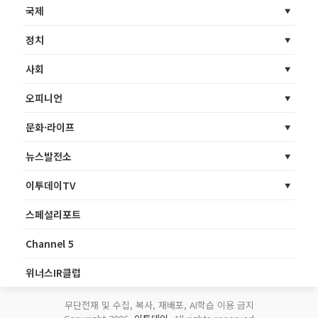
국제
정치
사회
오피니언
문화·라이프
뉴스발전소
이투데이TV
스페셜리포트
Channel 5
위너스IR클럽
무단전재 및 수집, 복사, 재배포, AI학습 이용 금지