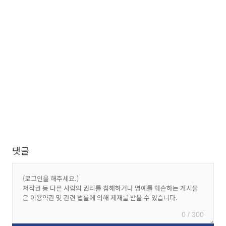
댓글
0 / 300