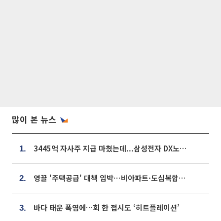
많이 본 뉴스
3445억 자사주 지급 마쳤는데...삼성전자 DX노조, 뒤늦은 '떼쓰기 집회'
1.
영끌 '주택공급' 대책 임박⋯비아파트·도심복합까지 총동원
2.
바다 태운 폭염에…회 한 접시도 ‘히트플레이션’
3.