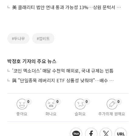
美 클래리티 법안 연내 통과 가능성 13%…상원 문턱서 제동
#두나무
#업비트
박정호 기자의 주요 뉴스
'코인 엑소더스' 매달 수천억 해외로, 국내 규제는 빈틈
與 "단일종목 레버리지 ETF 상품성 낮춰야"…배수 조정안도 거론
0
0
0
0
좋아요
화나요
슬퍼요
추가취재 원해요