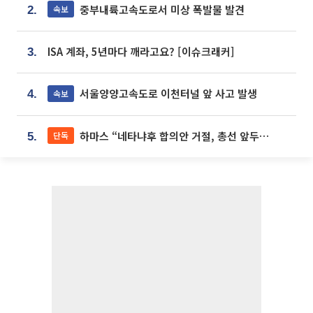
중부내륙고속도로서 미상 폭발물 발견
속보
2.
ISA 계좌, 5년마다 깨라고요? [이슈크래커]
3.
서울양양고속도로 이천터널 앞 사고 발생
속보
4.
하마스 “네타냐후 합의안 거절, 총선 앞두고 시간 끌기”
단독
5.