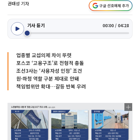
권태성 기자
구글 선호매체 추가
기사 듣기
00:00 / 04:28
업종별 교섭의제 차이 뚜렷
포스코 ‘고용구조’로 전형적 충돌
조선3사는 ‘사용자성 인정’ 조건
원·하청 역할 구분 제대로 안돼
책임범위만 확대…갈등 반복 우려