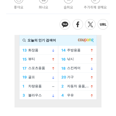
좋아요
화나요
슬퍼요
추가취재 원해요