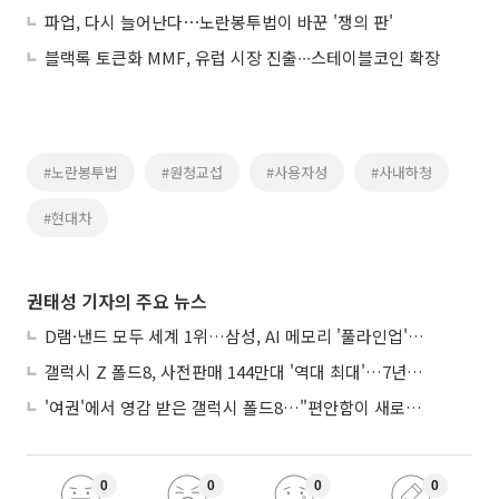
파업, 다시 늘어난다⋯노란봉투법이 바꾼 '쟁의 판'
블랙록 토큰화 MMF, 유럽 시장 진출∙∙∙스테이블코인 확장
#노란봉투법
#원청교섭
#사용자성
#사내하청
#현대차
권태성 기자의 주요 뉴스
D램·낸드 모두 세계 1위…삼성, AI 메모리 '풀라인업'으로 승부
갤럭시 Z 폴드8, 사전판매 144만대 '역대 최대'…7년만에 갤노트10 기록 넘어
'여권'에서 영감 받은 갤럭시 폴드8…"편안함이 새로운 디자인 경쟁력"
0
0
0
0