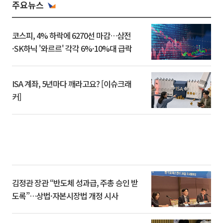
주요뉴스
코스피, 4% 하락에 6270선 마감…삼전
·SK하닉 '와르르' 각각 6%·10%대 급락
ISA 계좌, 5년마다 깨라고요? [이슈크래
커]
김정관 장관 “반도체 성과급, 주총 승인 받
도록”…상법·자본시장법 개정 시사