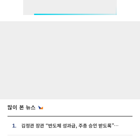
많이 본 뉴스
김정관 장관 “반도체 성과급, 주총 승인 받도록”…상법·자본시장법 개정 시사
1.