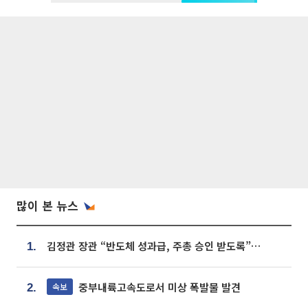
많이 본 뉴스
김정관 장관 “반도체 성과급, 주총 승인 받도록”…상법·자본시장법 개정 시사
1.
중부내륙고속도로서 미상 폭발물 발견
속보
2.