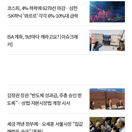
코스피, 4% 하락에 6270선 마감…삼전
·SK하닉 '와르르' 각각 6%·10%대 급락
ISA 계좌, 5년마다 깨라고요? [이슈크래
커]
김정관 장관 “반도체 성과급, 주총 승인 받
도록”…상법·자본시장법 개정 시사
세금 꺼낸 정부에…오세훈 서울시장 “집값
해법은 공급” [종합]