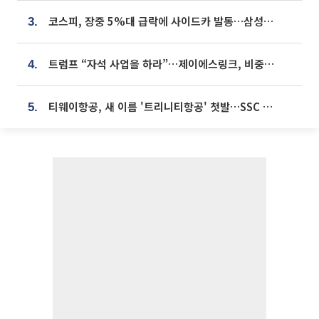
코스피, 장중 5%대 급락에 사이드카 발동…삼성·SK 동반 폭락
3.
트럼프 “자석 사업을 하라”…제이에스링크, 비중국 영구자석 공급망 구축 속도
4.
티웨이항공, 새 이름 '트리니티항공' 첫발…SSC 전략 본격화
5.