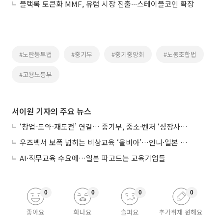
블랙록 토큰화 MMF, 유럽 시장 진출∙∙∙스테이블코인 확장
#노란봉투법
#중기부
#중기중앙회
#노동조합법
#고용노동부
서이원 기자의 주요 뉴스
‘창업-도약-재도전’ 연결… 중기부, 중소·벤처 ‘성장사다리’ 짓는다
우즈벡서 보폭 넓히는 비상교육 ‘올비아’…인니·일본 진출 타진
AI·직무교육 수요에…일본 파고드는 교육기업들
0
0
0
0
좋아요
화나요
슬퍼요
추가취재 원해요