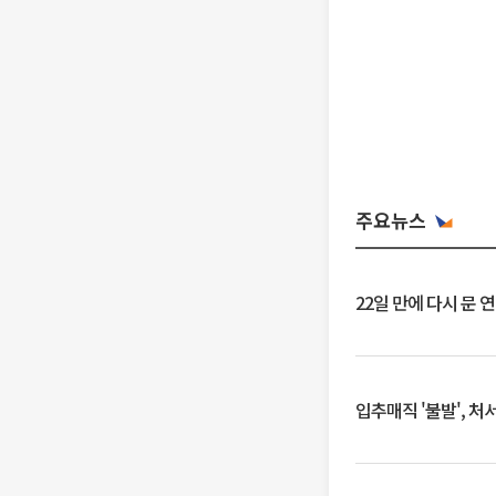
주요뉴스
22일 만에 다시 문 
입추매직 '불발', 처