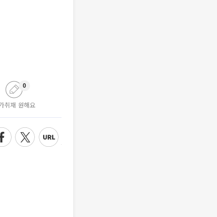
0
가취재 원해요