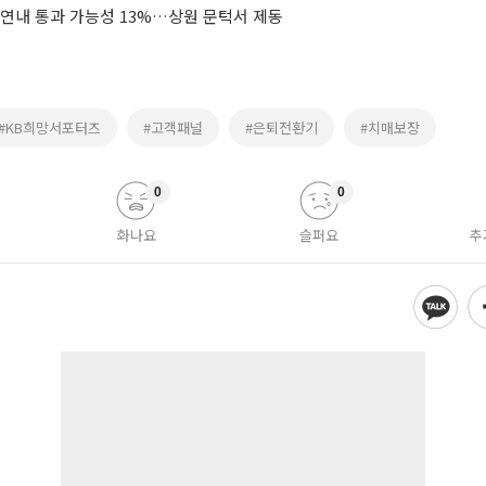
 연내 통과 가능성 13%…상원 문턱서 제동
#KB희망서포터즈
#고객패널
#은퇴전환기
#치매보장
0
0
화나요
슬퍼요
추