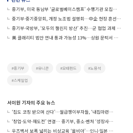
중기부, 미국 동남부 ‘글로벌베이스캠프’ 수행기관 모집…민간 수출거점으로
중기부·중기중앙회, 개정 노조법 설명회…中企 현장 혼선 줄인다
중기부·국방부, ‘모두의 챌린지 방산’ 추진…군 협업 과제 10건 선정
美 클래리티 법안 연내 통과 가능성 13%…상원 문턱서 제동
#중기부
#유니콘
#모태펀드
#노용석
#스케일업
서이원 기자의 주요 뉴스
‘집도 코칭 받으며 산다’…월급쟁이부자들, ‘내집마련’ 신청 증가세
‘창업-도약-재도전’ 연결… 중기부, 중소·벤처 ‘성장사다리’ 짓는다
우즈벡서 보폭 넓히는 비상교육 ‘올비아’…인니·일본 진출 타진