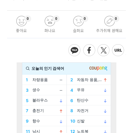
0
0
0
0
좋아요
화나요
슬퍼요
추가취재 원해요