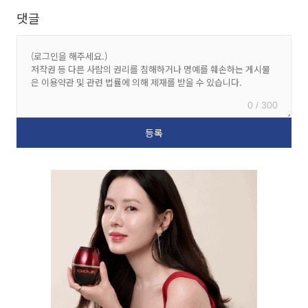
댓글
0 / 300