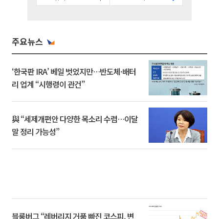
주요뉴스
‘한국판 IRA’ 베일 벗었지만…반도체·배터
리 업계 “시행령이 관건”
與 “세제개편안 다양한 목소리 수렴…이달
말 정리 가능성”
블룸버그 “레버리지 거품 빠진 코스피, 변