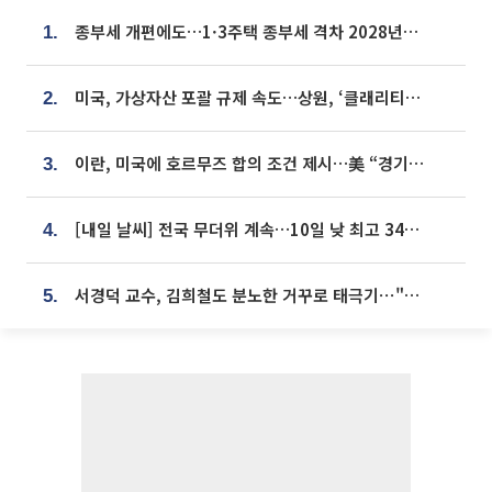
종부세 개편에도…1·3주택 종부세 격차 2028년부터 확대
1.
미국, 가상자산 포괄 규제 속도…상원, ‘클래리티법’ 9월 절차투표 추진
2.
이란, 미국에 호르무즈 합의 조건 제시…美 “경기 아직 안 끝나” [종합]
3.
[내일 날씨] 전국 무더위 계속…10일 낮 최고 34도 육박
4.
서경덕 교수, 김희철도 분노한 거꾸로 태극기⋯"엉터리는 아냐, 아쉬울 뿐"
5.