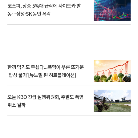
코스피, 장중 5%대 급락에 사이드카 발
동…삼성·SK 동반 폭락
한끼 먹기도 무섭다...폭염이 부른 뜨거운
‘밥상 물가’[뉴노멀 된 히트플레이션]
오늘 KBO 긴급 실행위원회, 주말도 폭염
취소 될까