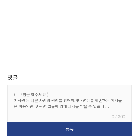
댓글
0 / 300