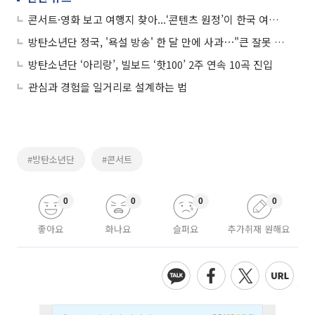
콘서트·영화 보고 여행지 찾아...‘콘텐츠 원정’이 한국 여행 공식(르포)
방탄소년단 정국, '욕설 방송' 한 달 만에 사과⋯"큰 잘못 모르겠지만 팬들에겐 미안"
방탄소년단 ‘아리랑’, 빌보드 ‘핫100’ 2주 연속 10곡 진입
관심과 경험을 일거리로 설계하는 법
#방탄소년단
#콘서트
0
0
0
0
좋아요
화나요
슬퍼요
추가취재 원해요