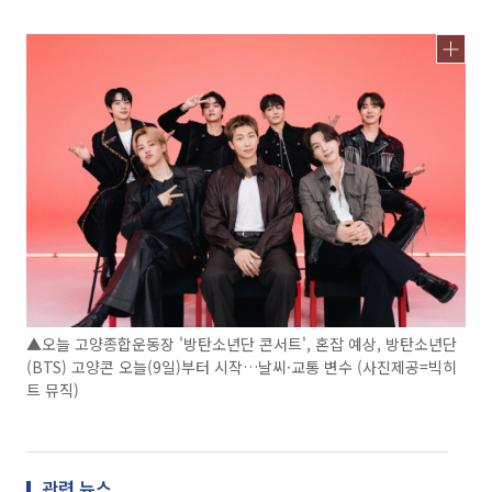
▲오늘 고양종합운동장 '방탄소년단 콘서트', 혼잡 예상, 방탄소년단
(BTS) 고양콘 오늘(9일)부터 시작…날씨·교통 변수 (사진제공=빅히
트 뮤직)
관련 뉴스