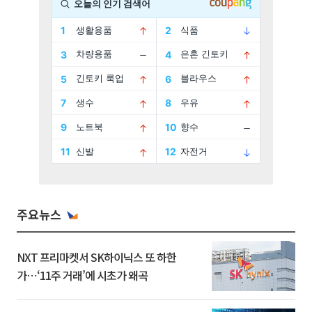
주요뉴스
NXT 프리마켓서 SK하이닉스 또 하한
가⋯‘11주 거래’에 시초가 왜곡