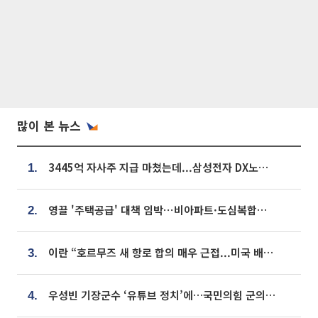
많이 본 뉴스
3445억 자사주 지급 마쳤는데...삼성전자 DX노조, 뒤늦은 '떼쓰기 집회'
1.
영끌 '주택공급' 대책 임박⋯비아파트·도심복합까지 총동원
2.
이란 “호르무즈 새 항로 합의 매우 근접...미국 배상 먼저”
3.
우성빈 기장군수 ‘유튜브 정치’에…국민의힘 군의원들 집단 반발
4.