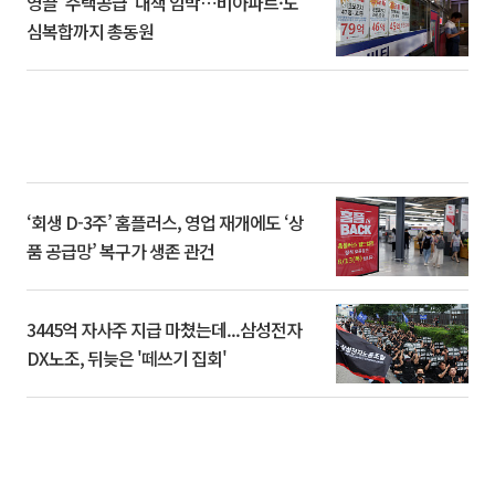
영끌 '주택공급' 대책 임박⋯비아파트·도
심복합까지 총동원
‘회생 D-3주’ 홈플러스, 영업 재개에도 ‘상
품 공급망’ 복구가 생존 관건
3445억 자사주 지급 마쳤는데...삼성전자
DX노조, 뒤늦은 '떼쓰기 집회'