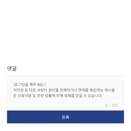
댓글
0 / 300