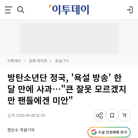
이투데이
문화·라이프
방송/TV
방탄소년단 정국, '욕설 방송' 한
달 만에 사과⋯"큰 잘못 모르겠지
만 팬들에겐 미안"
입력 2026-04-08 22:05
한은수 객원기자
구글 선호매체 추가