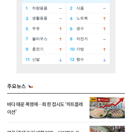
주요뉴스
바다 태운 폭염에…회 한 접시도 ‘히트플레
이션’