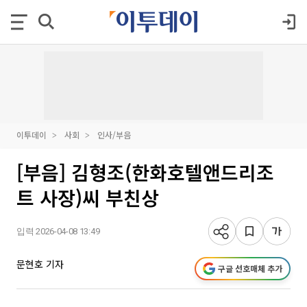
이투데이
사회
인사/부음
[부음] 김형조(한화호텔앤드리조
트 사장)씨 부친상
입력 2026-04-08 13:49
문현호 기자
구글 선호매체 추가