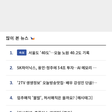
많이 본 뉴스
서울도 '40도'…오늘 노원 40.2도 기록
속보
1.
SK하이닉스, 용인·청주에 54조 투자…AI 메모리 생산기지 키운다
2.
'2TV 생생정보' 오늘방송맛집- 배우 강성진 단골! 쌀국수ㆍ푸팟퐁 커리 맛집 '블○○○'
3.
입추매직 '불발', 처서매직은 올까요? [해시태그]
4.