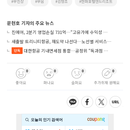
#부친상
#부음
#김형조
#한화호텔앤드리조트
문현호 기자의 주요 뉴스
진에어, 2분기 영업손실 731억…“고유가에 수익성 악화”
새출발 트리니티항공, 재도약 나선다…노선별 서비스 차별화
대한항공 기내면세점 통합…공정위 “독과점 여부 따진다”
단독
0
0
0
0
좋아요
화나요
슬퍼요
추가취재 원해요