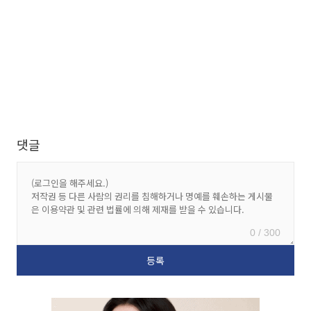
댓글
0 / 300