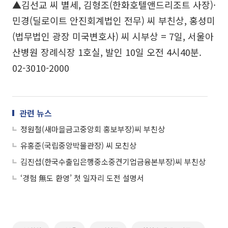
▲김선교 씨 별세, 김형조(한화호텔앤드리조트 사장)·
민경(딜로이트 안진회계법인 전무) 씨 부친상, 홍성미
(법무법인 광장 미국변호사) 씨 시부상 = 7일, 서울아
산병원 장례식장 1호실, 발인 10일 오전 4시40분.
02-3010-2000
관련 뉴스
정원철(새마을금고중앙회 홍보부장)씨 부친상
유홍준(국립중앙박물관장) 씨 모친상
김진섭(한국수출입은행중소중견기업금융본부장)씨 부친상
‘경험 無도 환영’ 첫 일자리 도전 설명서