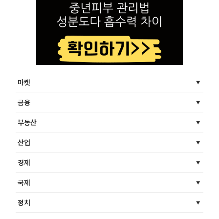
마켓
금융
부동산
산업
경제
국제
정치