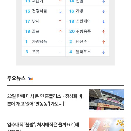
주요뉴스
22일 만에 다시 문 연 홈플러스…정상화 바
쁜데 재고 없어 ‘발동동’[가보니]
입추매직 '불발', 처서매직은 올까요? [해