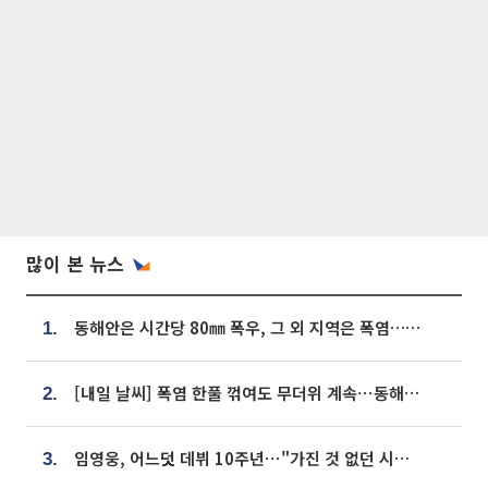
많이 본 뉴스
동해안은 시간당 80㎜ 폭우, 그 외 지역은 폭염…‘극과 극 날씨’
1.
[내일 날씨] 폭염 한풀 꺾여도 무더위 계속⋯동해안 이틀 연속 비
2.
임영웅, 어느덧 데뷔 10주년⋯"가진 것 없던 시절, 내 앞엔 20명의 팬뿐"
3.