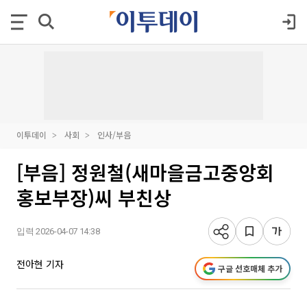
이투데이
사회
인사/부음
[부음] 정원철(새마을금고중앙회
홍보부장)씨 부친상
입력 2026-04-07 14:38
전아현 기자
구글 선호매체 추가