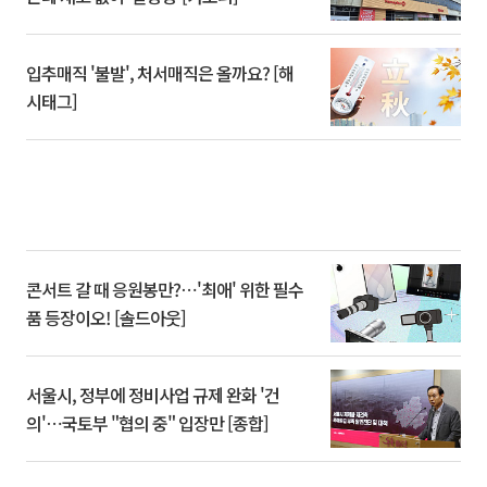
입추매직 '불발', 처서매직은 올까요? [해
시태그]
콘서트 갈 때 응원봉만?⋯'최애' 위한 필수
품 등장이오! [솔드아웃]
서울시, 정부에 정비사업 규제 완화 '건
의'⋯국토부 "협의 중" 입장만 [종합]