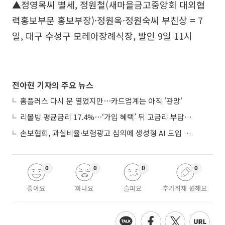
▲정영목씨 별세, 정원철(새마을금고중앙회 대외협
력홍보부문 홍보부장)·정원옥·정원숙씨 부친상 = 7
일, 대구 수성구 모레아장례식장, 발인 9일 11시
전아현 기자의 주요 뉴스
홈플러스 다시 문 열었지만⋯카드업계는 아직 '관망'
리볼빙 평균금리 17.4%⋯‘가입 혜택’ 뒤 고금리 부담 주의
손보협회, 과실비율·보험광고 심의에 생성형 AI 도입 추진
0
0
0
0
좋아요
화나요
슬퍼요
추가취재 원해요