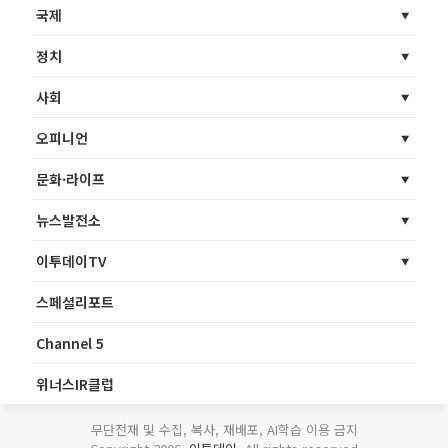
국제
정치
사회
오피니언
문화·라이프
뉴스발전소
이투데이TV
스페셜리포트
Channel 5
위너스IR클럽
무단전재 및 수집, 복사, 재배포, AI학습 이용 금지