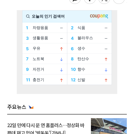
주요뉴스
22일 만에 다시 문 연 홈플러스…정상화 바
쁜데 재고 없어 ‘발동동’[가보니]