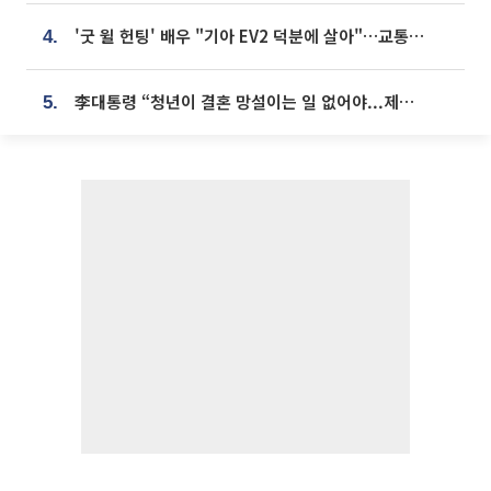
'굿 윌 헌팅' 배우 "기아 EV2 덕분에 살아"…교통사고 후 안전성 극찬
4.
李대통령 “청년이 결혼 망설이는 일 없어야...제도상 불이익 조사”
5.