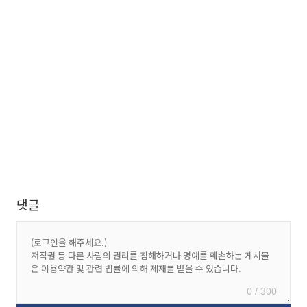
댓글
0 / 300