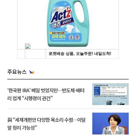
주요뉴스
‘한국판 IRA’ 베일 벗었지만…반도체·배터
리 업계 “시행령이 관건”
與 “세제개편안 다양한 목소리 수렴…이달
말 정리 가능성”