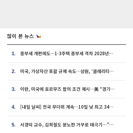
많이 본 뉴스
종부세 개편에도…1·3주택 종부세 격차 2028년부터 확대
1.
미국, 가상자산 포괄 규제 속도…상원, ‘클래리티법’ 9월 절차투표 추진
2.
이란, 미국에 호르무즈 합의 조건 제시…美 “경기 아직 안 끝나” [종합]
3.
[내일 날씨] 전국 무더위 계속…10일 낮 최고 34도 육박
4.
서경덕 교수, 김희철도 분노한 거꾸로 태극기⋯"엉터리는 아냐, 아쉬울 뿐"
5.