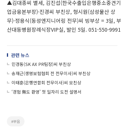
▲김대종씨 별세, 김진섭(한국수출입은행중소중견기
업금융본부장)·진경씨 부친상, 형시원(삼성물산 상
무)·정용식(동성엔지니어링 전무)씨 빙부상 = 3일, 부
산대동병원장례식장VIP실, 발인 5일. 051-550-9991
관련 뉴스
민경동(SK AX PR팀장)씨 부친상
송재근(생명보험협회 전 전무이사)씨 부친상
이태훈(은행연합회 전무이사)씨 모친상
‘경험 無도 환영’ 첫 일자리 도전 설명서
#부음