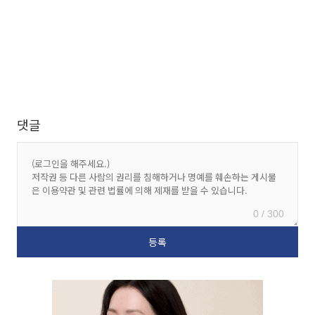
댓글
0 / 300