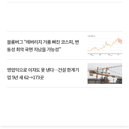
블룸버그 “레버리지 거품 빠진 코스피, 변
동성 최악 국면 지났을 가능성”
영업익으로 이자도 못 낸다…건설 한계기
업 5년 새 62→173곳