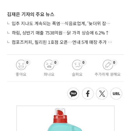
김재은 기자의 주요 뉴스
입추 지나도 계속되는 폭염…식음료업계, ‘늦더위 잡기’ 전력 투구
하림, 상반기 매출 7538억원…닭 가격 상승에 6.2%↑
컴포즈커피, 필리핀 1호점 오픈…연내 5개 매장 추가 출점
0
0
0
0
좋아요
화나요
슬퍼요
추가취재 원해요